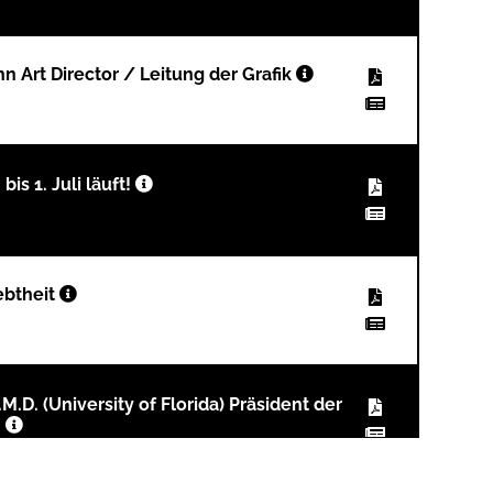
n Art Director / Leitung der Grafik
s 1. Juli läuft!
ebtheit
M.D. (University of Florida) Präsident der
n
 Bunke D.M.D.