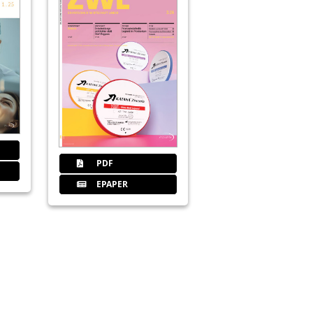
35
Kinderzahnärzte sollten gesund
Dr. Monika Prinz-Kattinger, Vorstand
(BuKiZ)
36
ZWP Study Club: Zur Kinderzahnm
Redaktion
PDF
37
Fluoridlack als Kassenleistung fü
EPAPER
Redaktion
38
Verlorene intakte Zähne nach Tra
Redaktion