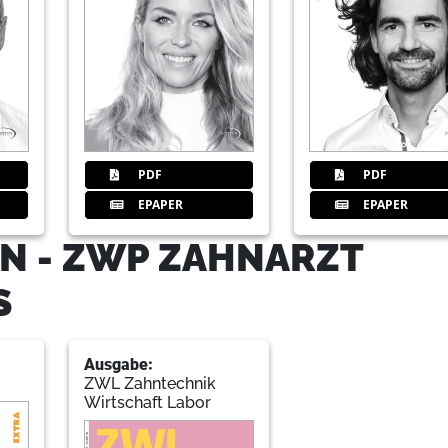
Sabine Nemec, Dipl.-Wirtsch.-Ing.
30
Tipp: Zahnersatzreparaturen – A
Gabi Schäfer
PDF
PDF
31
Minilu GmbH
EPAPER
EPAPER
N - ZWP ZAHNARZT
32
Tipp: Nachfolgeplanung – Kinder
S
Christian Erbacher, LL.M.
Ausgabe:
34
DGKiZ-Jahrestagung im Septembe
ZWL Zahntechnik
Wirtschaft Labor
Redaktion