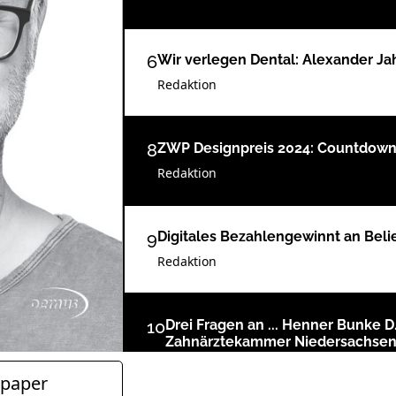
6
Wir verlegen Dental: Alexander Jah
Redaktion
8
ZWP Designpreis 2024: Countdown bi
Redaktion
9
Digitales Bezahlengewinnt an Beli
Redaktion
10
Drei Fragen an ... Henner Bunke D.
Zahnärztekammer Niedersachse
Lilli Bernitzki im Gespräch mit Henner
paper