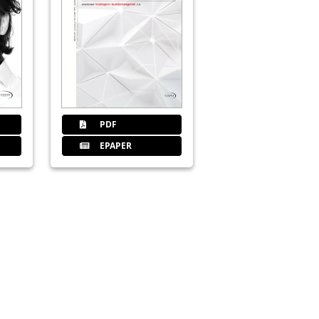
brechnung mit sieben Siegeln
PDF
EPAPER
zahnmedizin rechtlich integrieren
r in Erlangen