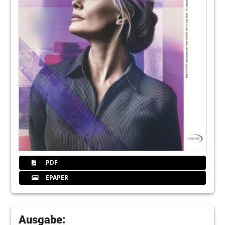
Sylvia Wuttig, B.A.
24
Praxis-Labor-Schnittstelle: Klare Rollen
statt Grauzonen
Angélique Rinke, Rechtsanwältin
26
Fokus: Prothetik – Zusammenarbeit von
Praxis und Labor
Redaktion
28
Smarter Workflow bei bimaxillärer
Gesamtrehabilitation
Dr. Tuba Aini, Maximilian Schepp, Prof. Dr. Jan-
PDF
Frederik Güth
EPAPER
32
Interview: „Tradition liefert das
Fundament, moderne Technik die
Werkzeuge.“
Ausgabe:
Marlene Hartinger im Gespräch mit ZTM Otto