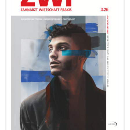
Redaktion
79
Individuelle Praxisplanung für
reibungslose Abläufe
Redaktion
80
Dentalhandel im Wandel: zwischen
Beständigkeit und Digitalisierung
Lutz Hiller im Gespräch mit Veith und Lars
Gärtner
84
Mit Pioniergeist, Mut und Ehrgeiz gegen
Keime
Christin Hiller
88
Premiumqualität aus Bremen: BEGO setzt
auf konische Innenverbindung
Katja Kupfer und Lutz Hiller im Gespräch mit Dr.
Alexander Faber (Chief Sales Officer) und Steffen
Böhm (Chief Product Officer)