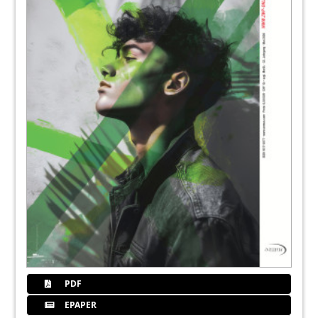
52
Keramik und Komposit in einem Werkstoff
– auch in Kursen erklärt
Redaktion
53
„Wir arbeiten wirtschaftlicher und
effizienter“
Udo von den Hoff
54
Im Rückblick: goDentis-Anwendertreffen
2025
Sarah Fleischmann und Natascha Koch im
Kurzinterview
55
Onlinemagazin von Henry Schein auch im
Print erhältlich
Redaktion
PDF
EPAPER
56
Neue Shop-Features bei minilu