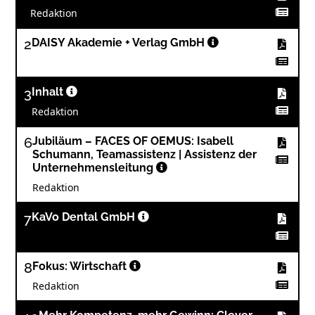
Redaktion
2
DAISY Akademie + Verlag GmbH
3
Inhalt
Redaktion
6
Jubiläum – FACES OF OEMUS: Isabell
Schumann, Teamassistenz | Assistenz der
Unternehmensleitung
Redaktion
7
KaVo Dental GmbH
8
Fokus: Wirtschaft
Redaktion