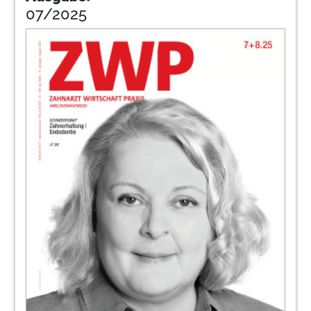
07/2025
106
Neues minimalinvasives
Behandlungskonzept für MIH
Redaktion
107
Cloudlösungen für den modernen
Praxisalltag
Redaktion
108
Implantatprothetik: präzise, digital,
wirtschaftlich
Redaktion
109
Zahnpasta lindert
Schmerzempfindlichkeit schon ab Tag
drei
Redaktion
110
Korrosionsschutz zur Vorreinigung im OP