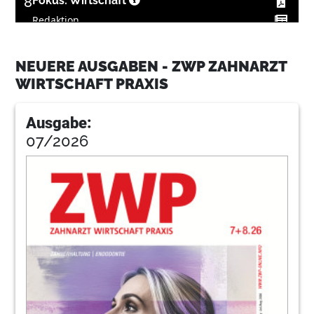
8
Fokus: Wirtschaft
Redaktion
12
ZWP online: Ticker
NEUERE AUSGABEN - ZWP ZAHNARZT
Redaktion
WIRTSCHAFT PRAXIS
13
DÜRR DENTAL AG
Ausgabe:
07/2026
14
Rosa Elefant verwüstet Zahnarztpraxis
Prof. Dr. Thomas Sander
17
Komet Dental
18
Vergütung angestellter Zahnärzte – Je
größer desto anders (Teil 2)
Maike Klapdor
20
Beratung bei Dr. Google: Der Weg zu mehr