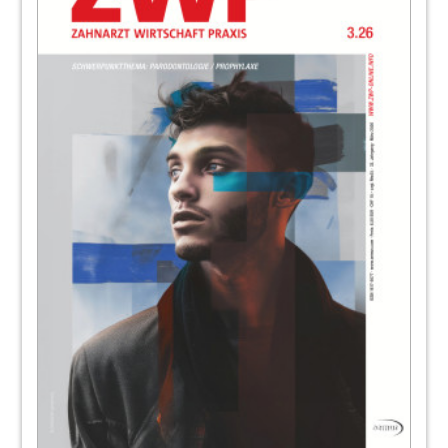
Hilfe in Tansania
Prof. inv. Dr. Martin Jörgens
90
Fokus: Praxis
Redaktion
92
Interview: Minze oder Erdbeer?
Kariesprävention leicht gemacht
Prof. David Manton (Australien) im Gespräch
94
Zähneputzen soll Spaß machen
Kirsten Gregus
96
Zahn- und Mundgesundheit: Viele Akteure
– ein Ziel
Rolf-Dieter Haspel
97
dental bauer GmbH & Co. KG