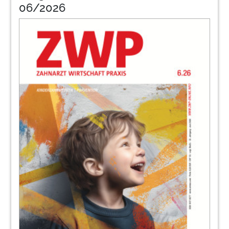
06/2026
Dr. Stefanie Haug-Grimm
31
Sendoline AB
33
SICAT GmbH & Co. KG
34
Zahnzusatzversicherungen als
Marketinginstrument
Jens I. Wagner
35
büdingen | dent - Ärztliche
VerrechnungsStelle Büdingen GmbH
38
Zusatzleistungen als Chance für die
Praxisentwicklung – Teil 1
Thies Harbeck
Arbeitszeugnisse: Schluss mit