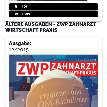
99
Instrumentieren mit Schall, Ultraschall
PDF
oder Hub?
EPAPER
Redaktion
ÄLTERE AUSGABEN - ZWP ZAHNARZT
100
Produkte
WIRTSCHAFT PRAXIS
Redaktion
114
Impressum/ Inserenten
Ausgabe:
Redaktion
12/2015
115
„Deutschlands schönste Zahnarztpraxis“
wieder gesucht
116
Permadental