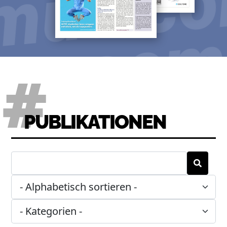
mus.c
oem
com
PUBLIKATIONEN