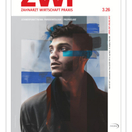
98
Die parodontale Therapie ist überholt und
braucht ein Update (Teil 2)
Dr. Ronald Möbius, M.Sc.
99
BLUE SAFETY GmbH
102
Auf die Farbe gebracht –
Zahnfarbbestimmung mit System
Jens-Christian Katzschner
104
Interview : Mehr Flexibilität und
Wirtschaftlichkeit im Hygieneprozess
Susanne Kreuzhuber im Gespräch mit Dr. med.
dent. Thomas Hirt
105
Shofu Dental GmbH