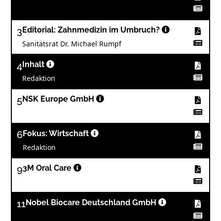
3
Editorial: Zahnmedizin im Umbruch?
Sanitätsrat Dr. Michael Rumpf
4
Inhalt
Redaktion
5
NSK Europe GmbH
6
Fokus: Wirtschaft
Redaktion
9
3M Oral Care
11
Nobel Biocare Deutschland GmbH