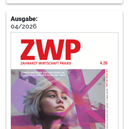
75
Minimalinvasive Kieferkammverbreiterung
dank Spaltosteotomie
Komet Praxis
Ausgabe:
04/2026
76
Implantation: Mit wenigen Klicks zum
Behandlungsziel
Dr. Petra Bagusche
78
Interview: „Der Erfolg gibt uns recht, unser
Konzept trifft den Zeitgeist“
Antje Isbaner im Gespräch mit Dr. Sven
Görrissen, M.Sc.
80
W&H Deutschland GmbH
82
Fokus: Dentalwelt
Redaktion
86
Interview : „Eine Mischung aus