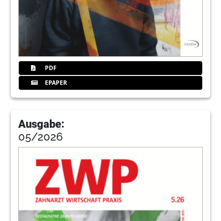
45
46
Der Aufklärungsratgeber (Teil 2)
Gabi Schäfer
PDF
48
Praxen in den neuen Bundesländern
erhalten 80 Prozent an Fördermitteln
EPAPER
Christoph Jäger
49
SICAT GmbH & Co. KG
Ausgabe:
05/2026
52
Fokus: Implantologie vs.
konventionelleTherapien
Redaktion
56
Vom Sinn und Unsinn frühzeitiger
Extraktion und Implantation
furkationsbefallener Molaren