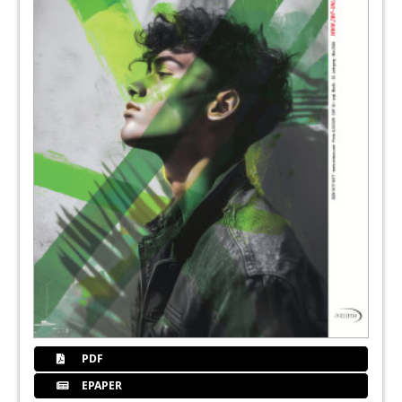
Dr. med. dent. Lisa Hierse, Priv.-Doz. Dr. med.
dent. Moritz Kebschull
57
W&H Deutschland GmbH
61
BIEN AIR Deutschland GmbH
63
Dampsoft GmbH
64
Verschraubte Implantatrestauration im
zahnlosen Kiefer
Dr. Octavian Fagaras, Milos Miladinov
70
Sofortversorgung bei akutem Zahnverlust
PDF
Hubert Dieker
EPAPER