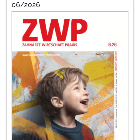
06/2026
38
Optimieren Sie Ihr Onlinemarketing
Christoph Sander
39
DMG
40
Keine Aufteilung der Kosten für ein
häusliches Arbeitszimmer
Dipl.-Wirtsch.-Ing. Eyk Nowak
42
Implantatfreilegung – den Eingriff
sorgfältig dokumentieren
Judith Kressebuch
44
Überschreiten des Schwellenwertes in der
Beihilfe
Dr. Dr. Alexander Raff
Komet Dental