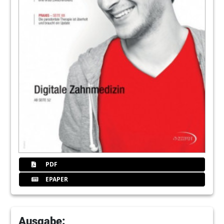
117
2th Annual Meeting of ISMI
118
Produkte
Redaktion
130
Inserenten
Redaktion
131
„Deutschlands schönste Zahnarztpraxis“
wieder gesucht
PDF
EPAPER
Ausgabe: