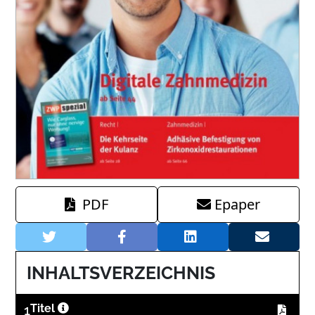
PDF
Epaper
INHALTSVERZEICHNIS
1
Titel