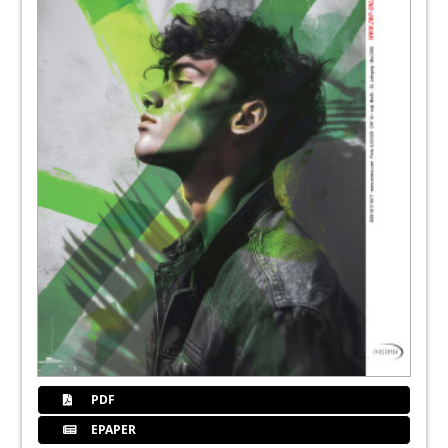
41
Implantologie für Einsteiger und Experten:
Implantologie Start Up und
Expertensymposium Implantologie 2011
44
Digitale Zahnmedizin: Digitales Röntgen
und Datensicherheit
Dr. Hendrik Schlegel, Daniela Blanke
45
Acteon Germany GmbH
48
dental brains e. K.
50
Digitale Zahnmedizin: CAD/CAM-
gefertigte Suprastrukturen im zahnlosen
Kiefer
Dr. med. dent. Sven Rinke, M.Sc., M.Sc., Carsten
PDF
Fischer
EPAPER