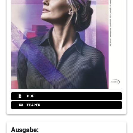
18
Praxismanagement: Die Vertrauenspraxis
Sabine Nemec
19
EMS Electro Medical Systems GmbH
22
Praxismanagement: Die Praxis als Marke
Alexandra Rebernig
24
Recht: Wann ist eine Rechnung fällig?
Rechtsanwältin Angelika Habermehl
25
Carestream Dental
PDF
EPAPER
27
American Dental Systems GmbH
Ausgabe: