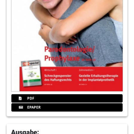
Planmeca Vertriebs GmbH
112
Interview: "Wenn der Patient nicht zahlt"
Antje Isbaner sprach mit Dr. Ulrich Thomé und
Johannes Beckering, BFS health finance
114
Inserentenverzeichnis/ Impressum
Redaktion
PDF
EPAPER
Ausgabe: