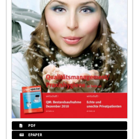
PDF
EPAPER