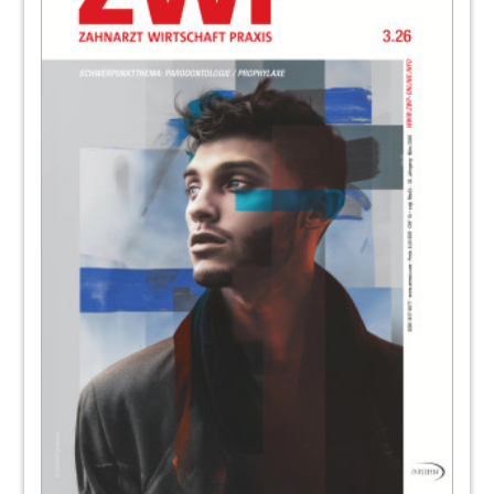
81
Designpreis 2011 - Deutschlands schönste
Zahnarztpraxis
82
Anwenderbericht: An CAD/CAM kommt
heute kein Labor mehr vorbei
Jens Bünemann
83
DGZI - Deutsche Gesellschaft für
Zahnärztliche Implantologie e.V.
86
Produkte
Redaktion
94
Anwenderbericht: Die neue Generation
CMD-Software im Praxistest (Teil 2)
Dr. Johannes Schinz
95
BRITEDENT GmbH