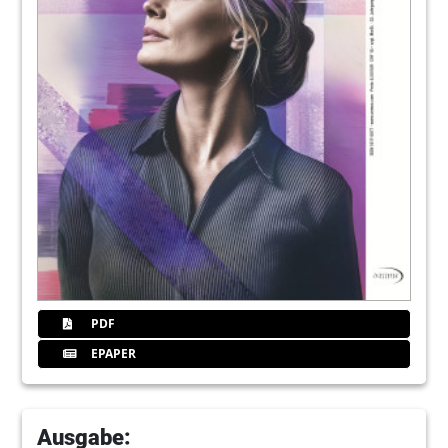
34
Advisionstp
36
Zfokus
40
Hahn
44
Neuber
52
Gaensler
PDF
EPAPER
56
Zimmer
60
Kavo
Ausgabe: