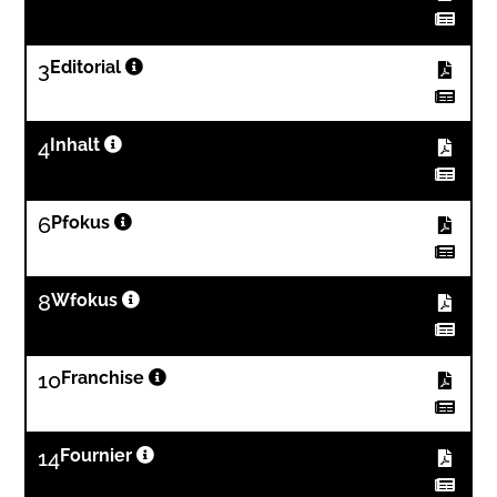
3
Editorial
4
Inhalt
6
Pfokus
8
Wfokus
10
Franchise
14
Fournier