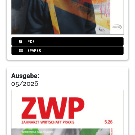
88
Dentfokus
90
Claridentis
PDF
92
Finanzen
EPAPER
94
Neapel
Ausgabe:
05/2026
97
Kleinanzeigen
98
Impresskurio