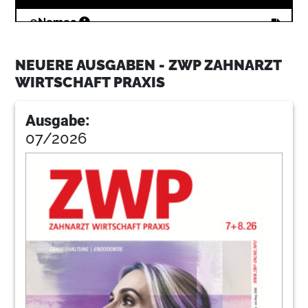
18
Nemec
NEUERE AUSGABEN - ZWP ZAHNARZT
22
Bischoff
WIRTSCHAFT PRAXIS
Ausgabe:
24
Rehra
07/2026
28
Recht
30
Hoefel
32
Abrechnung