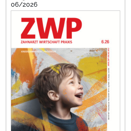
06/2026
64
Oralia
66
Duerr
68
Gc
72
Produkte
80
Kerr
82
Sorg