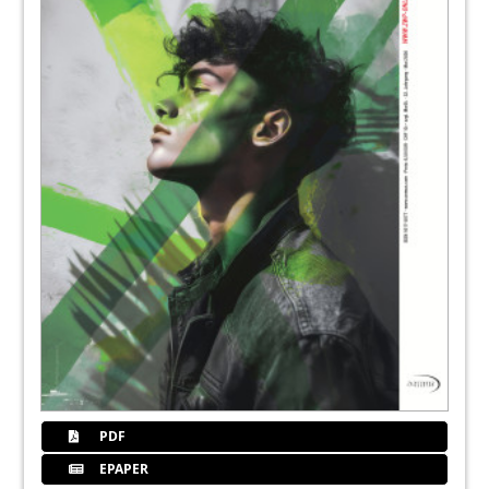
48
Fokus: Diagnostik in der Zahnmedizin
Redaktion
50
Das orale Mikrobiom – Parodontitis gezielt
diagnostizieren und behandeln
Dr. Sylke Dombrowa
51
Dürr Dental AG
56
Interview: Digitale Volumentomografie
versus Computertomografie
Prof. Dr. Hans Behrbohm
60
Fokus: Dentalwelt
Prof. Dr. Hans Behrbohm und Jens Runge im
Gespräch
PDF
EPAPER
64
Interview: Serviceträume unkompliziert