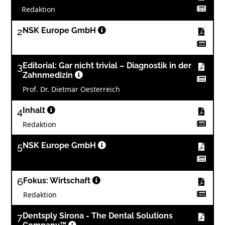
Redaktion
2
NSK Europe GmbH
3
Editorial: Gar nicht trivial – Diagnostik in der
Zahnmedizin
Prof. Dr. Dietmar Oesterreich
4
Inhalt
Redaktion
5
NSK Europe GmbH
6
Fokus: Wirtschaft
Redaktion
7
Dentsply Sirona - The Dental Solutions