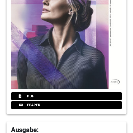
19
BLUE SAFETY GmbH
21
Komet Dental
22
Zahnarztwebsite optimieren: Website-
besucher zu Patienten machen (Teil 2)
Dr. Frank Zastrow, Jochen Dreixler
24
Posttherapeutische Abstinenz: Wer hält
besser durch? (Teil 5)
Dr. Uta Hessbrüggen
PDF
27
W&H Deutschland GmbH
EPAPER
28
Interview: Jeder kann (mit etwas Hilfe)
Ausgabe:
eine Praxis gründen!