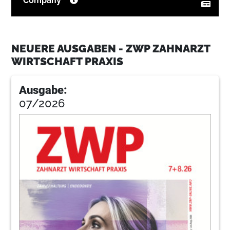
Company™
10
Vernetzt 4.0: Zukunftsorientierte
Leitungsplanung für Zahnarztpraxen
NEUERE AUSGABEN - ZWP ZAHNARZT
Dr. Michal-Constanze Müller, Hakan Meyvahos,
WIRTSCHAFT PRAXIS
Prof. Dr. Thomas Sander
11
3M Oral Care
Ausgabe:
07/2026
14
Wege zur eigenen Praxis: Nachfolge und
Existenzgründung in einem (Teil 2)
Prof. Dr. Johannes Bischoff
15
Dampsoft GmbH
18
USP: Stärken einer Praxis kennen und
kommunizieren
Daniel Münzenmayer