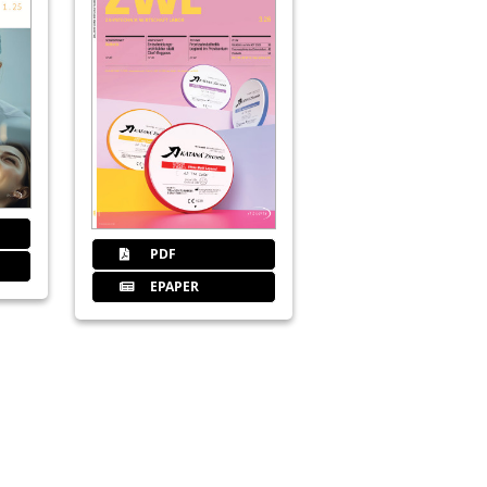
31
W&H Deutschland GmbH
32
Fokus: Zahnmedizin
Redaktion
34
QM: Studie zeigt Vorteile von Q
PDF
Prof. Dr. Bettina Fischer
EPAPER
35
Omnident Dentalhandelsgesells
38
Das QM-Handbuch als Gebrauchs
Christoph Jäger