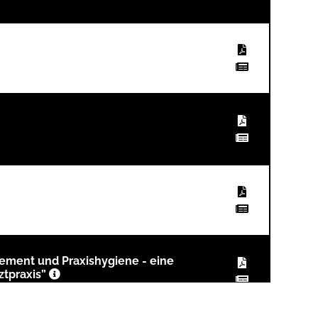
ement und Praxishygiene - eine
ztpraxis”
ndeszahnärztekammer Sachsen