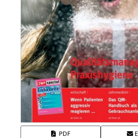
PDF
E