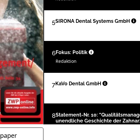
5
SIRONA Dental Systems GmbH
6
Fokus: Politik
Redaktion
7
KaVo Dental GmbH
8
Statement-Nr. 10: “Qualitätsmanag
unendliche Geschichte der Zahnar
Dr. Mathias Wunsch, Präsident der La
paper