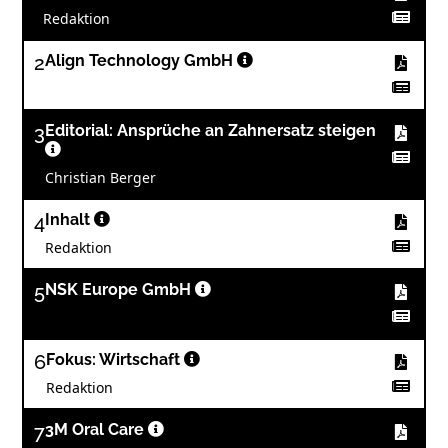
Redaktion
2
Align Technology GmbH
3
Editorial: Ansprüche an Zahnersatz steigen
Christian Berger
4
Inhalt
Redaktion
5
NSK Europe GmbH
6
Fokus: Wirtschaft
Redaktion
7
3M Oral Care