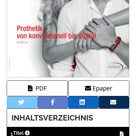
PDF
Epaper
INHALTSVERZEICHNIS
1
Titel