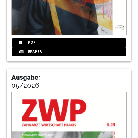
Christoph Jäger
37
W&H Deutschland GmbH
38
Prothetik – von konventionell is digital
PDF
Redaktion
EPAPER
40
Langzeiterfolge bei einteiligen
Implantatsystemen mit zementierten
Suprakonstruktionen
Ausgabe:
Dr. Reiner Eisenkolb
05/2026
41
Shofu Dental GmbH
48
Rehabilitation eines Erosionsgebisses
Dr. Ines Guschlbauer, OÄ Dr. Yana Anastasova-
Yoshida, Prof. Dr. Dr. Rüdiger Junker, M.Sc.