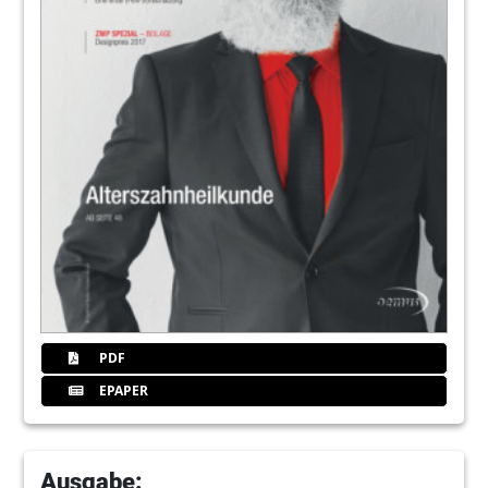
116
Kronentrennen leicht gemacht
Redaktion
117
Produkte
Redaktion
130
Inserentenverzeichnis/ Impressum
Redaktion
131
DVD im Online-Shop
PDF
EPAPER
Ausgabe: