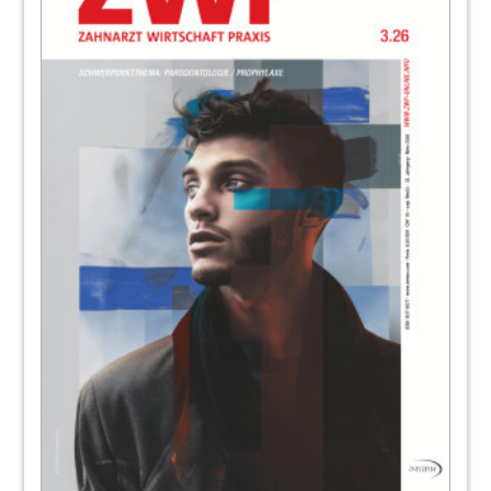
92
Fokus: Praxis
Redaktion
95
Webinar: Zementierte einteilige
Implantatversorgungen für den
Langzeiterfolg
Dr. med. dent. Reiner Eisenkolb
96
Die parodontale Therapie ist überholt und
braucht ein Update (Teil 15)
Dr. Ronald Möbius, M.Sc.
100
Anteriore ästhetische Zahnkorrektur für
Erwachsene
Dr. Jens Nolte
101
2. Wiesbadener Forum für Innovative
Implantologie – Moderne
implantologische Konzepte bei
kompromittiertem Knochenangebot