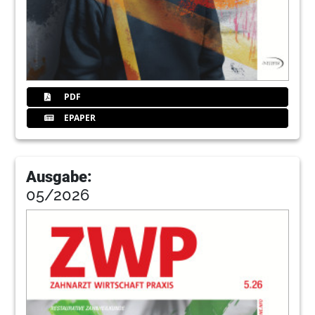
86
Dryamada
88
Erfolg
PDF
90
Ternehmensnac
EPAPER
92
Produktinfo
Ausgabe:
05/2026
96
News
98
Degussak
102
Solden