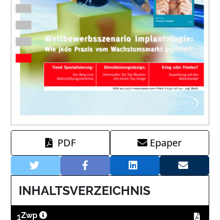
PDF
Epaper
INHALTSVERZEICHNIS
1
Zwp