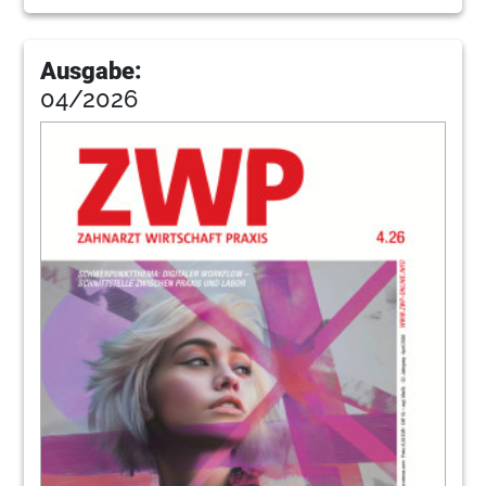
120
Uelschen
Ausgabe:
04/2026
122
Tipps
124
Trends
126
Tegtmeier
129
Kleinanzeigen
130
Wissensscheck