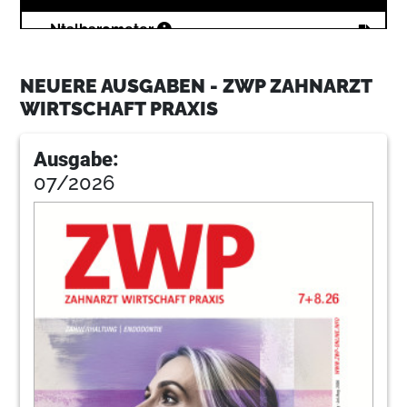
19
Ntalbarometer
NEUERE AUSGABEN - ZWP ZAHNARZT
31
Bottcherport
WIRTSCHAFT PRAXIS
Ausgabe:
34
Palti
07/2026
36
Adressentipps
38
Impla
40
News