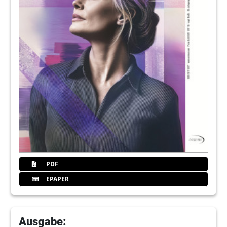
42
Advisa
44
Grosbolting
50
Linden
54
Koch
58
Zamfactoring
PDF
EPAPER
60
Namianowski
64
Thill
Ausgabe: