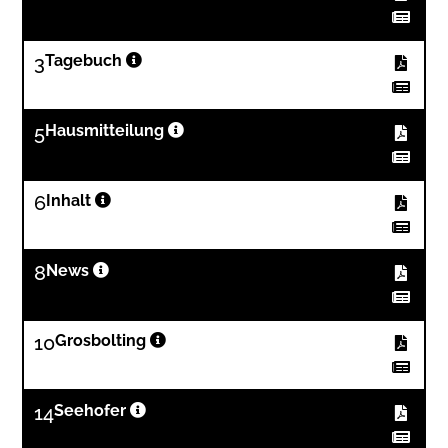
3
Tagebuch
5
Hausmitteilung
6
Inhalt
8
News
10
Grosbolting
14
Seehofer