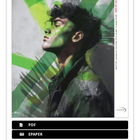
103
Iec
109
Esdeinterview
110
Wieland
112
Powerweek
114
News
PDF
116
Spang
EPAPER