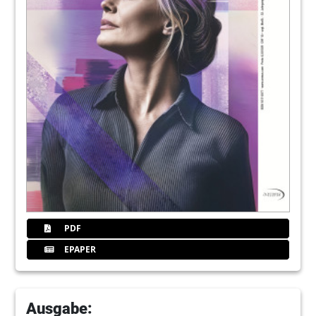
36
Domin
38
Advisa
40
Umfrageausw
42
Kommentar
44
Sandock
PDF
EPAPER
50
Unternehmer
52
Uni
Ausgabe: