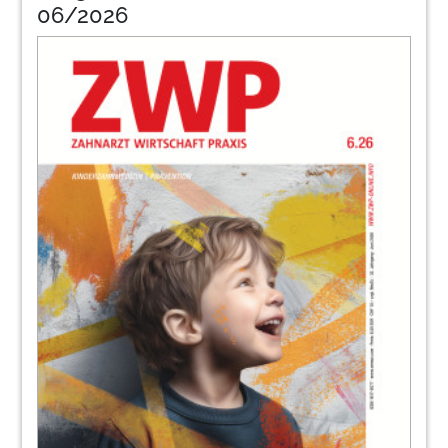
06/2026
56
Wshopoemusnid
59
Pinwand
60
Produkte
62
Akademiefoku
66
Bach
75
Mysmile