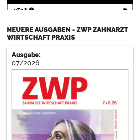
16
Thill
NEUERE AUSGABEN - ZWP ZAHNARZT
22
Zosk
WIRTSCHAFT PRAXIS
Ausgabe:
26
Fruhjakt
07/2026
30
Advisaintv
32
Holper
34
Schlegeisenb