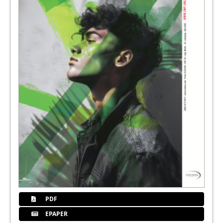
90
Voco
94
Tokyama
98
Vdw
100
Nsk2
102
Produkte
PDF
106
Dwfokus
EPAPER