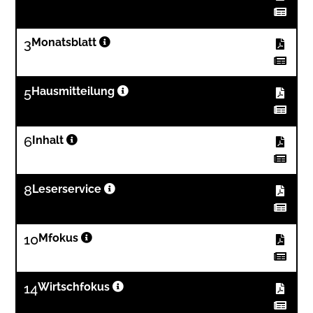
3
Monatsblatt
5
Hausmitteilung
6
Inhalt
8
Leserservice
10
Mfokus
14
Wirtschfokus