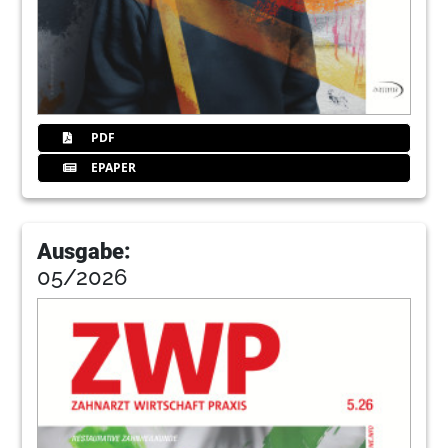
76
Dgzi
78
Pfokus
PDF
80
Frenzel
EPAPER
82
Dentek
Ausgabe:
05/2026
84
Maxdent
86
Coltene
88
Hahn