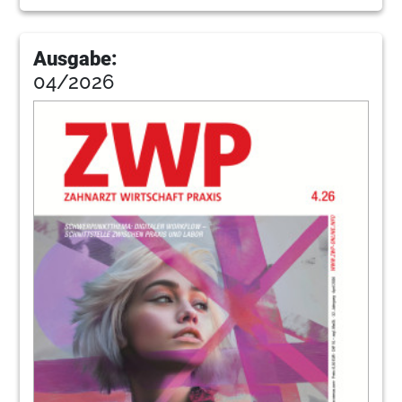
110
Interadent
Ausgabe:
04/2026
114
Usdental
116
Intervsirona
120
Pfokus
122
Spang
124
Trends