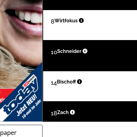
8
Wirtfokus
10
Schneider
14
Bischoff
18
Zach
paper