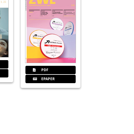
56
Fangmann
60
Hotz
PDF
EPAPER
62
Dexcel
64
Fachgesell