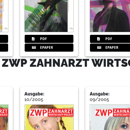
35
Titel
PDF
PDF
EPAPER
EPAPER
36
Brodskiuihde
- ZWP ZAHNARZT WIRT
38
Interadent
Ausgabe:
Ausgabe:
10/2005
09/2005
39
Versandhaus