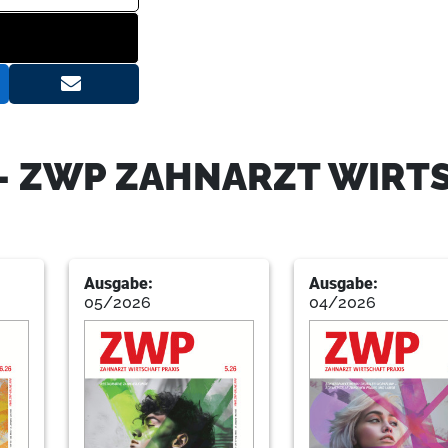
24
Bartha
28
Ttl
- ZWP ZAHNARZT WIRT
30
Pfeiffer
Ausgabe:
Ausgabe:
05/2026
04/2026
32
Advisast
34
Bius