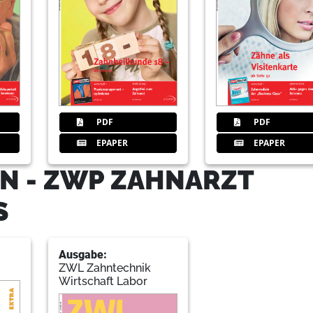
40
Fmgantrag
41
Zmfokus
PDF
PDF
EPAPER
EPAPER
44
Bach
N - ZWP ZAHNARZT
S
48
Statements
Ausgabe:
ZWL Zahntechnik
Wirtschaft Labor
52
Briant