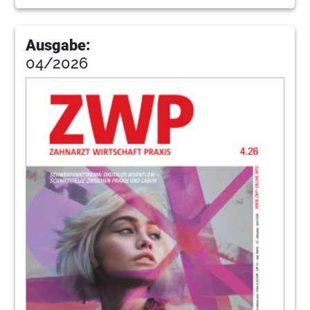
114
Dwfokus
Ausgabe:
04/2026
116
Pfokus
118
Spang
122
Trend
124
Irland
128
Impressum