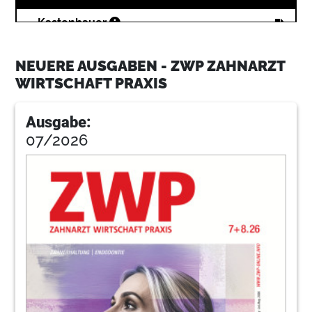
14
Kastenbauer
NEUERE AUSGABEN - ZWP ZAHNARZT
16
Rfokus
WIRTSCHAFT PRAXIS
Ausgabe:
18
Saekel2
07/2026
24
Huth
28
Kracktafuro
32
Sandock