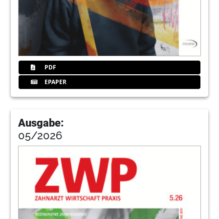
60
Pinnwand
62
Akafokus
PDF
64
Fiz
EPAPER
68
Prd
Ausgabe:
05/2026
72
Gcforum
76
Trost
80
Pfokus