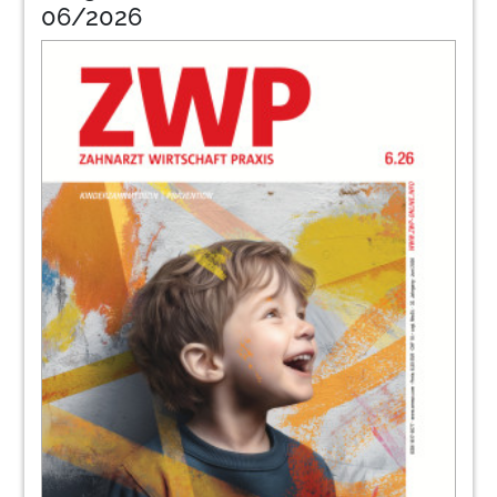
06/2026
45
Factoring
46
Mgantrag
48
Thill
52
Quali
54
Uni
58
Gesell