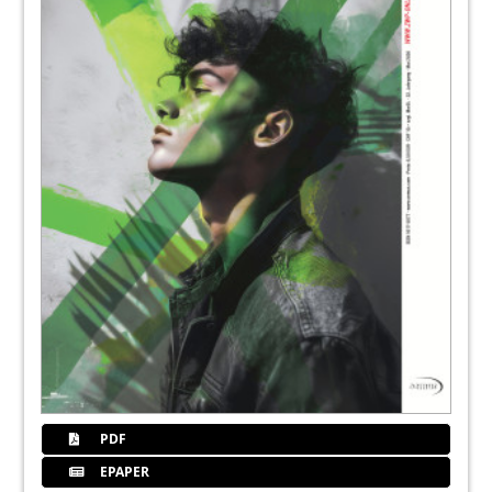
82
Neke
88
Walter
92
Schneider
102
Icmedical
104
Klimek
PDF
106
Zmprodukte
EPAPER