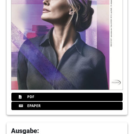
36
Solutio
38
Advisa
40
Bius
41
Titel
42
Leistungen
PDF
EPAPER
43
Zfcard
44
Urteil
Ausgabe: