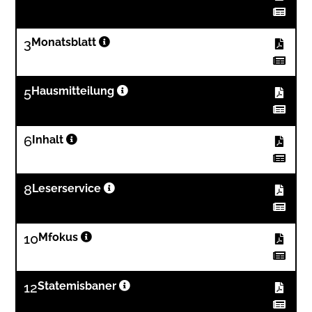
3
Monatsblatt
5
Hausmitteilung
6
Inhalt
8
Leserservice
10
Mfokus
12
Statemisbaner