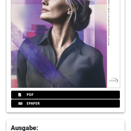
24
Zwischen Behandlungsstuhl und BWA -
Zahnarzt muss auch auf Chefaufgaben
vorbereitet sein
Christian Henrici
26
Patientenbewertung im Internet: 30
Fragen zum Thema Arztbewertungen –
Teil I von III (Teil 27)
Jens I. Wagner
29
dental bauer GmbH & Co. KG
30
Give-aways in der Zahnarztpraxis
PDF
Claudia Göpfert
EPAPER
32
Praxismietvertrag: Auf die Gestaltung
kommt es an
RA Oliver Weger
Ausgabe: