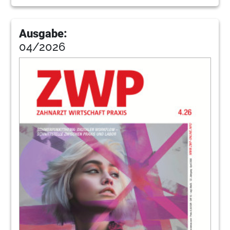
62
Cleveres Materialmanagement
Dr. Mikael Zimmerman
Ausgabe:
04/2026
64
Problemzonen der Wasserhygiene
Dr. Hanno Mahler
66
Keimfreie Flächen mit einem Wisch
Sandra Bunse
68
Interview: Wasserhygiene in einer
Einbehandlerpraxis
Katja Mannteufel im Gespräch mit Peter
Albrecht, M.Sc
70
Produkte
Redaktion
84
Ergonomie – mehr als ein gesunder
Rücken!