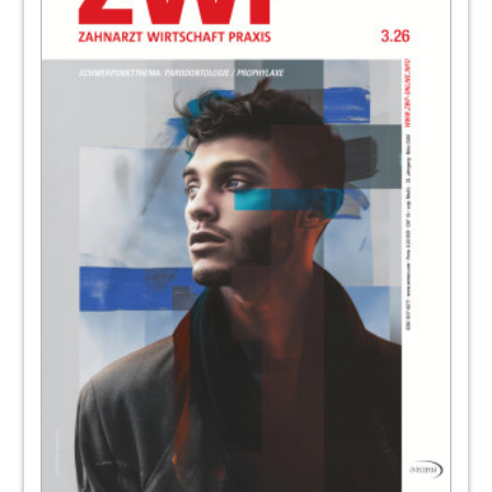
Sebastian Guggenmoos
98
Webinar: Implantate bei Paro-Patienten
Marius Urmann
99
7. Digitale Dentale Technologien
102
Komet-Tipp: Die Aufbereitung – Erfolg
durch Ganzheitlichkeit
Redaktion
103
ZWP online App
104
Fokus: Dentalwelt
Redaktion
106
Zertifizierung für