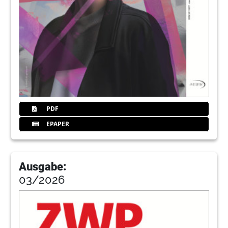
Jens-Christian Katzschner
85
MIO International OZONYTRON® GmbH
88
Komposite je nach Indikation wählen
Prof. Dr. Dipl.-Ing. Nicoleta Ilie
89
Kurse für das gesamte Praxisteam (2015)
PDF
EPAPER
93
Shofu Dental GmbH
Ausgabe:
94
Alternativen zu hochgoldhaltigen
03/2026
Dentallegierungen
Dr. Hans Werner Stanke, ZT Detlef Moellers
96
Effiziente und verlässliche
Füllungstherapie