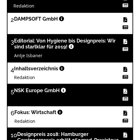
Redaktion
2
DAMPSOFT GmbH
3
Editorial: Von Hygiene bis Designpreis: Wir
sind startklar für 2019!
Antje Isbaner
4
Inhaltsverzeichnis
Redaktion
5
NSK Europe GmbH
6
Fokus: Wirtschaft
Redaktion
10
Designpreis 2018: Hamburger