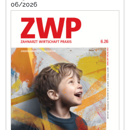
muss und will Rendite machen und seine
06/2026
Praxis mit Gewinn betreiben
Christopher Gau im Gespräch mit Anna Stenger,
LL.M.
33
dental bauer GmbH & Co. KG
34
Aktuelle Rechtsprechung zu Fragen der
Scheinselbstständigkeit
Dipl.-Wirtsch.-Ing. Eyk Nowak
36
Veneers und Begleitleistungen abrechnen
Judith Müller
37
W&H Deutschland GmbH
38
Regresssicher dokumentieren!