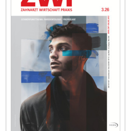
Patienten minimieren
Isabel Becker
89
Brandschutz und Notfallmanagement in
der Zahnarztpraxis
90
Interview: Knochenchirurgie neu gedacht
Georg Isbaner
93
18. Unnaer Implantologietage
94
Hochwertige Instrumente – eine
Investition in die Zukunft
Johannes Liebsch
97
Update: Implantologische Chirurgie