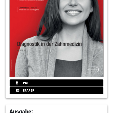
Orthomolekularia
Redaktion
114
Inserentenverzeichnis/ Impressum
Redaktion
115
Designpreis 2019 - Deutschlands
schönste Zahnarztpraxis gesucht
PDF
EPAPER
Ausgabe: