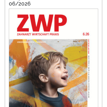
06/2026
72
Zmprodukte
78
Intvreuter
80
Artis
82
Katzschner
85
Instrumentarium
86
Dwfokus