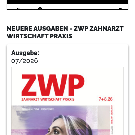
22
Fournier
NEUERE AUSGABEN - ZWP ZAHNARZT
26
Bischoff
WIRTSCHAFT PRAXIS
Ausgabe:
28
Drachenfels
07/2026
30
Fel
32
Pfeiffer
34
Advisionst