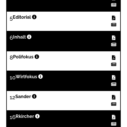
5
Editorial
6
Inhalt
8
Polifokus
10
Wirtfokus
12
Sander
16
Rkircher