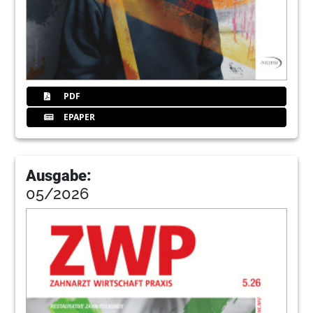
90
Dentaurum
92
Primadent
PDF
93
Finanzfokus
EPAPER
94
Dgg
Ausgabe:
05/2026
96
Kleinanzeigen
98
Impresskurio