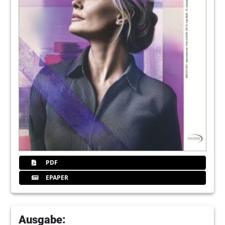
35
Zmfokus
40
Remmerbach
44
Mnig
52
Neugebauer
58
Depprich
PDF
EPAPER
64
Scheer
70
Schwiertz
Ausgabe: