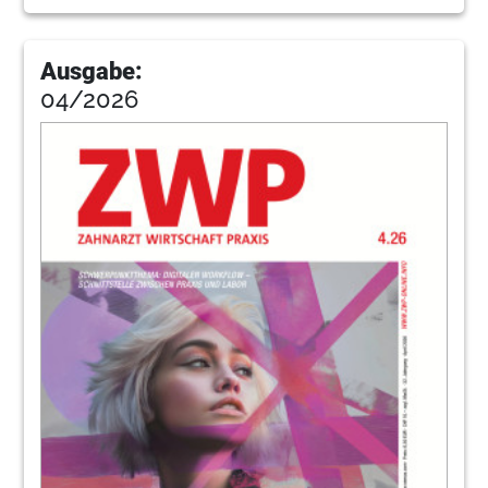
68
Anwenderbericht: Kinderpraxis
Löwenzahn – gesunde Zähne von Anfang
an
Ausgabe:
Gabriele Münzer
04/2026
70
Produkte
Redaktion
74
Praxis: „Last Minute-QM“
Thomas Malik
76
Praxis: Landzahnärztin Frau Gerbrand –
modern und erfolgreich
Dr. Stefanie Haug-Grimm
78
Anwenderbericht: Bissnahme oder
Bissgabe und wo liegt der Unterschied?
Farina Blattner, ZTM Wolfgang Arnold
80
Praxis: Ätzen, Intensivtrocknen, Versiegeln