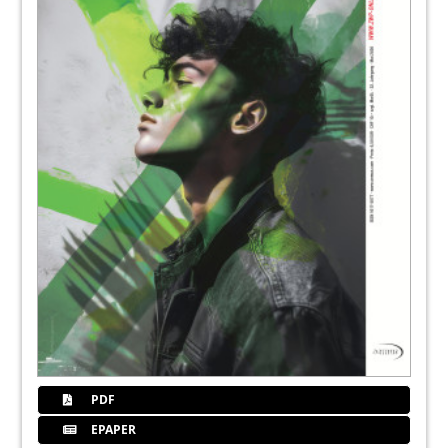
61
DGZI - Deutsche Gesellschaft für
Zahnärztliche Implantologie e.V.
62
Kinderzahnheilkunde: Kinder und Eltern
für die Prophylaxe begeistern
Brigitte Godizart
64
Kinderzahnheilkunde:
Patientengewinnung mit KFO für kleine
Kiefer
Dr. Ingo Strübbe
65
FUNDAMENTAL® Schulungszentrum,
Arnold + Osten KG
67
EMS Electro Medical Systems GmbH
PDF
EPAPER