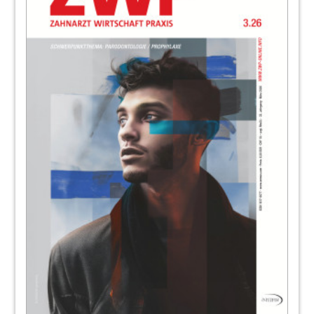
Rosemarie A. Stein
93
NETdental GmbH
94
Finanzen: Solarenergie – umweltbewusst
und renditeorientiert
Gert Seiche
96
Hilfsprojekt: ÄRZTE HELFEN e.V. startet
Projekt in Gambia
Priv.-Doz. Dr. Dr. Steffen Köhler
98
Inserentenverzeichnis/ Impressum
Redaktion