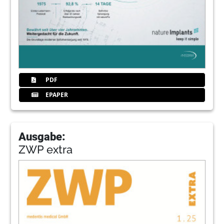
PDF
EPAPER
Ausgabe:
ZWP extra