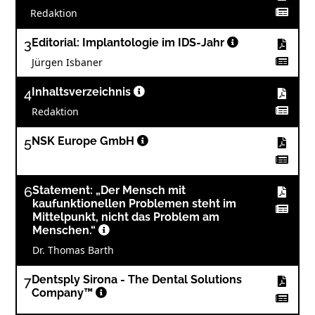
Redaktion
3
Editorial: Implantologie im IDS-Jahr
Jürgen Isbaner
4
Inhaltsverzeichnis
Redaktion
5
NSK Europe GmbH
6
Statement: „Der Mensch mit
kaufunktionellen Problemen steht im
Mittelpunkt, nicht das Problem am
Menschen.“
Dr. Thomas Barth
7
Dentsply Sirona - The Dental Solutions
Company™