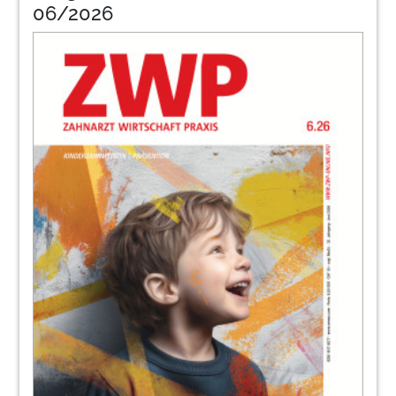
Anna Stenger, LL.M., Richard Mantel
06/2026
36
Änderungen zum Jahreswechsel
Dipl.-Wirtsch.-Ing. Eyk Nowak
37
Kulzer GmbH
38
Haftung bei Implantation ohne
Schablone?
Dr. Susanna Zentai
39
Dentsply Sirona - The Dental Solutions
Company™
40
Wichtige Erkenntnis: Honorar ist nur
teilweise abgedeckt
Gabi Schäfer
41
Acteon Germany GmbH