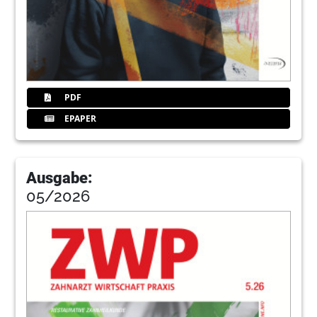
42
Das gesunde Implantat – Prävention,
Gewebestabilität und Risikomanagement
im Mai in Düsseldorf
Redaktion
PDF
45
BLUE SAFETY GmbH
EPAPER
46
Komplikationsmanagement bei Exposition
Ausgabe:
nach Biologischem Eigenknochenaufbau
05/2026
Dr. Frank Zastrow
51
Hager & Werken GmbH & Co. KG
52
Implantoplastik: Welche Komplikationen
können auftreten?