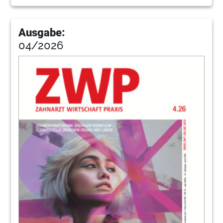
64
Interview: 25 Jahre praxisorientierte
Implantologie für Einsteiger und Experten
Ausgabe:
04/2026
Jürgen Isbaner im Gespräch
66
Straumann und Z-Systems bilden
Partnerschaft für Angebot an
Keramikimplantaten
Redaktion
74
Japanische Innovationsschmiede für High-
End-Instrumente
Kerstin Oesterreich
77
Brandschutz und Notfallmanagement in
der Zahnarztpraxis
78
Innovativ statt invasiv
Katja Mannteufel