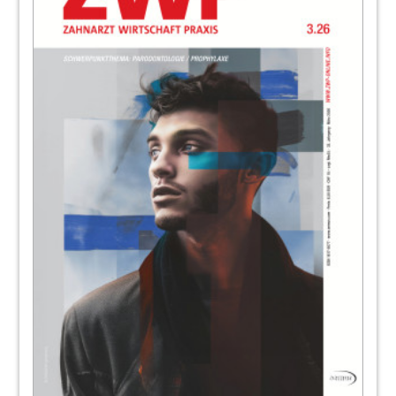
92
Schilddrüsenerkrankungen: Die richtige
Einstellung machts (Teil 5)
Isabel Becker
95
NSK Europe GmbH
96
Beste Bildqualität – nicht nur in der
präimplantologischen Diagnostik
Dr. Aneta Pecanov-Schröder
100
Intraorales Röntgen: Gewinn an Qualität
und Workflow-Effizienz
Ann-Katrin Baartz
102
Kostenersparnis durch SAFEWATER
Hygiene-Technologie-Konzept
Farina Heilen