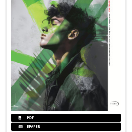
Dr. Kristina Bertl, Dr. Sera Eren, Prof. Andreas
Stavropoulos
53
W&H Deutschland GmbH
56
Interview: Digitaler Workflow – Vorteile
sinnvoll nutzen
Prof. Dr. Daniel Grubeanu im Gespräch
58
Interview: „Die Implantologie muss
weitgreifender gestaltet werden“
Antje Isbaner im Gespräch mit Dr. Arzu Tuna
60
Interview: „Für mich ist es ein Vorteil, eine
Frau zu sein!“
Dr. Dr. Anette Strunz im Gespräch
PDF
63
DGZI - Deutsche Gesellschaft für
EPAPER
Zahnärztliche Implantologie e.V.