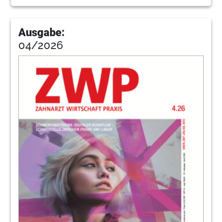
134
Finanzfokus
Ausgabe:
04/2026
136
Seeliger
138
Ventar
140
Lebensartnews
142
Nwalking
145
Kleinanzeige