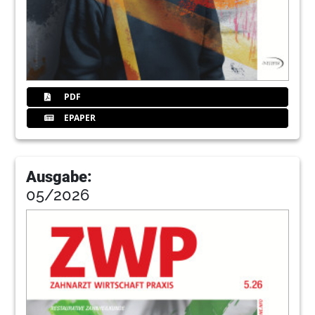
88
Rr
90
Planmeca
PDF
94
Godentis
EPAPER
98
Fortfokus
Ausgabe:
05/2026
104
Flemming
106
Fiz
110
Troost