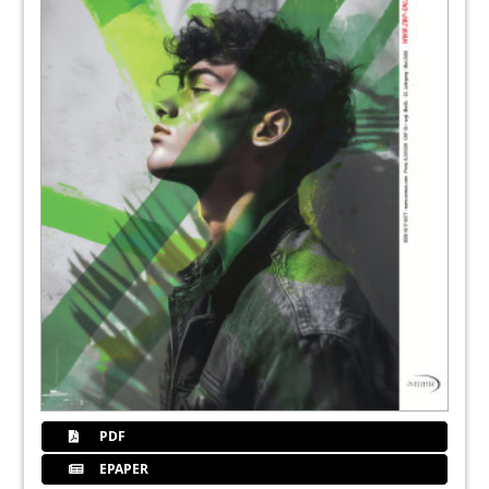
114
Interadent
120
Sirona
122
Dwfokus
124
Newimage
128
Solutio
PDF
132
Wermed
EPAPER