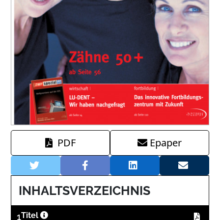
PDF
Epaper
INHALTSVERZEICHNIS
1
Titel