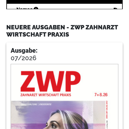
20
Nemec
NEUERE AUSGABEN - ZWP ZAHNARZT
24
Sandock
WIRTSCHAFT PRAXIS
Ausgabe:
28
Nid
07/2026
32
Rkircher
36
Lting
40
Schneider