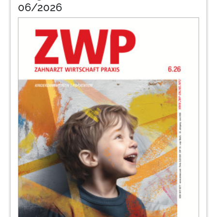
06/2026
68
Michel
76
Dgaz
78
Blzk
83
Zmfokus
84
Kopi
86
Dexcel