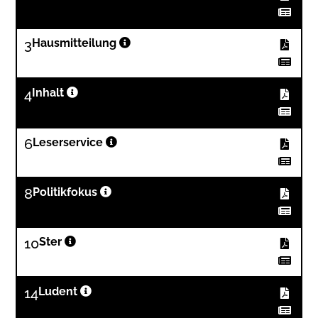
3
Hausmitteilung
4
Inhalt
6
Leserservice
8
Politikfokus
10
Ster
14
Ludent