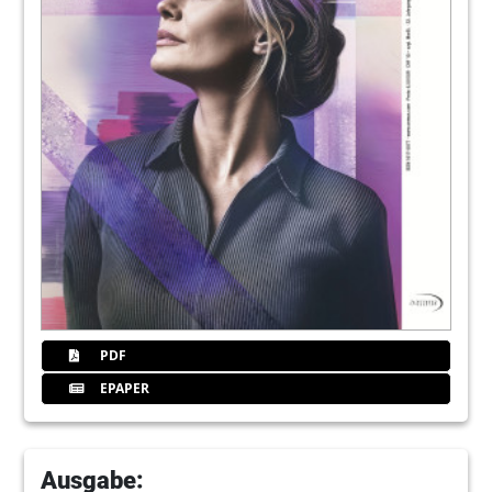
44
Pfeiffer
48
Juric
49
Ftitel
50
Fudent
51
Fihde
PDF
EPAPER
56
50plus
62
Goetz
Ausgabe: