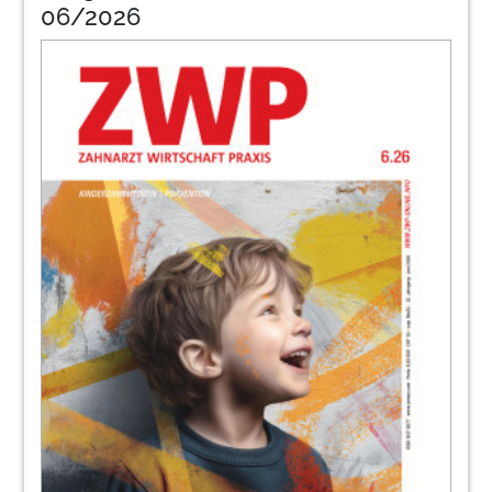
06/2026
35
PreXion Europe GmbH
36
Mikroskop und provisorischer Verschluss –
Wie rechne ich die Positionen richtig ab?
Gabi Schäfer
37
Pluradent AG & Co. KG
38
Mundhygiene: (Unsere) Erwartungen
anpassen
Dr. Carla Benz
39
KaVo Dental GmbH
Fokus: Parodontologie/Implantattherapie