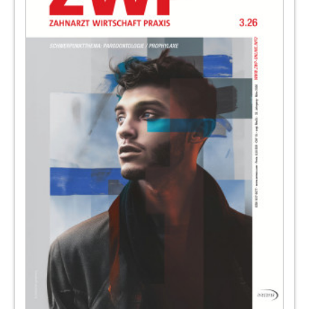
100
„Wir haben nicht nur hygienisch
einwandfreies Wasser, sondern sparen
gleichzeitig bares Geld.“
Farina Heilen
102
Mit digitaler Volumentomografie in die
interdisziplinäre Zukunft
Marion Güntzel
106
Diamantinstrumente: die wertvollsten
Mitarbeiter
Dorothee Holsten
109
Ostseekongress am 22. und 23. Mai – Ein
Must-have für die ganze Familie
(newsartikel)
110
Lokalantibiotikum: „Auch bei
hoffnungslosen Fällen“
Katja Mannteufel