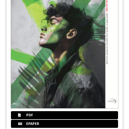
60
Zahnpflege bei Säuglingen, Babys und
Kleinkindern
Sabrina Dogan
63
Belmont Takara Company Europe GmbH
64
Expertentipps zur Behandlung von
Zähnen mit MIH
Olivia Besten
67
DGZI - Deutsche Gesellschaft für
Zahnärztliche Implantologie e.V.
68
Interdentalraumbürsten für effiziente
Biofilmentfernung: Design und
Anwendung
PDF
Dr. Thomas Jaeggi und Prof. Dr. Adrian Lussi
EPAPER
70
Fokus: Dentalwelt