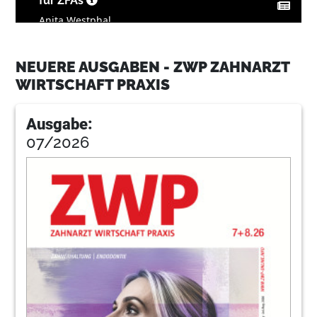
für ZFAs
Anita Westphal
11
BLUE SAFETY GmbH
NEUERE AUSGABEN - ZWP ZAHNARZT
WIRTSCHAFT PRAXIS
13
W&H Deutschland GmbH
Ausgabe:
07/2026
14
Kinderzahnarztpraxis mit Milchzahnsafari
Annina Blum
18
Jungpraxen bekommen mehr Fördermittel
Christoph Jäger
22
Weil Zahnärzte auch Unternehmer sind
Lea Feldkämper