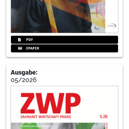
40
Redaktion
46
Statement: Delegation im Rahmen
systematischer Behandlung von
Parodontopathien
PDF
Prof. Dr. Bettina Dannewitz
EPAPER
47
dental bauer GmbH & Co. KG
Ausgabe:
48
Leitlinie zur Parodontitistherapie
05/2026
„Subgingivale Instrumentierung“
Dr. Lisa Hezel
52
Klinische Behandlungskonzepte bei
schweren Parodontalerkrankungen
Dr. Matthias Becker, Dr. Alexander Müller-Busch,
M.Sc. und Dr. Frederic Kauffmann