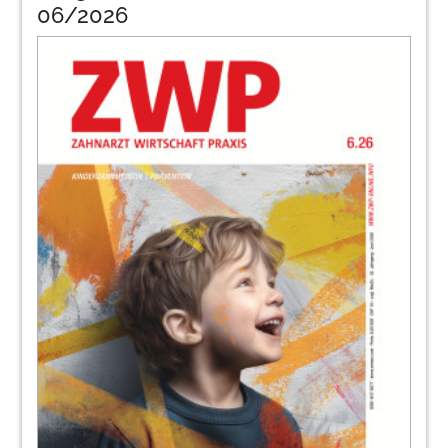
06/2026
68
Ivoclar
72
Sirona
74
Riemser
78
Kavo
82
Updental
84
Apw