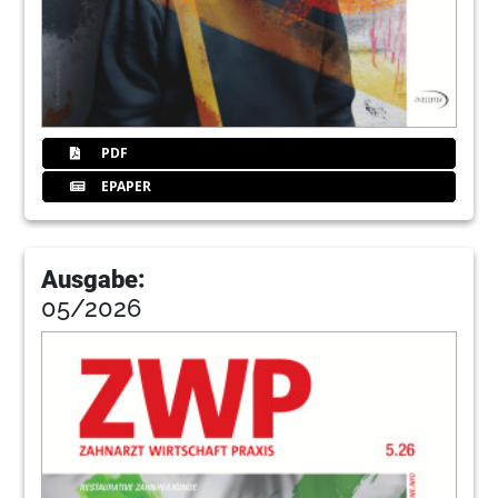
86
Produkte
96
Champions
PDF
100
Ursapharm
EPAPER
102
Gaba
Ausgabe:
05/2026
104
Kerr
108
Ident
110
Vogel