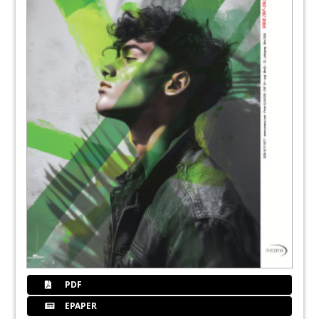
112
Dfokus
118
Za
120
Biodentis
122
Scican
124
Duerr
PDF
126
Ffinanzen
EPAPER