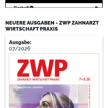
20
Bischoff
NEUERE AUSGABEN - ZWP ZAHNARZT
22
Klapdor
WIRTSCHAFT PRAXIS
Ausgabe:
26
Recht
07/2026
30
Hoefel
32
Pfeiffer
34
Advision