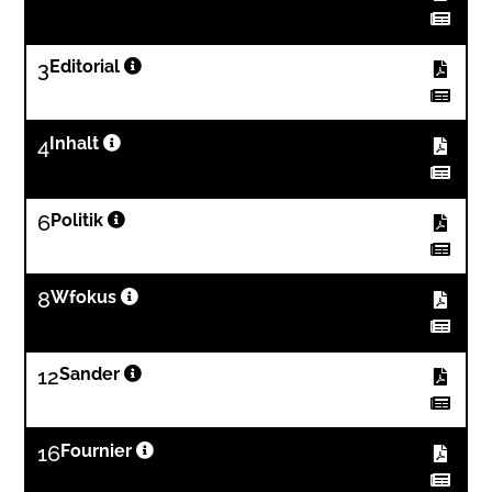
3
Editorial
4
Inhalt
6
Politik
8
Wfokus
12
Sander
16
Fournier