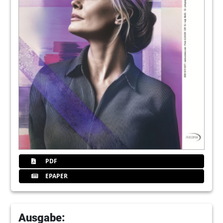
35
Zfokus
40
Oesterreich
42
Isbaner
48
Mack
52
Besimo
PDF
EPAPER
58
Dentxpress
62
Michalides
Ausgabe: