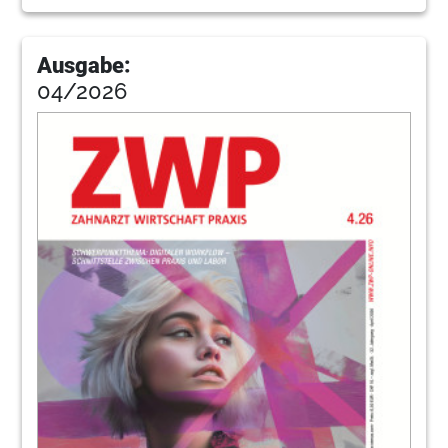
58
Risiko Zahnmedizin: Rolle der Pflege und
Stärkung fragiler Schutzbarrieren
Ausgabe:
04/2026
Dr. Mikael Zimmerman, DDS, PhD, Priv.-Doz.
59
Shofu Dental GmbH
66
Infektionsquelle Aerosol – aktuelle
Schutzstrategie
Dr. Adolf Friedrich Rinne
67
I-DENT Vertrieb Goldstein
71
ULTRADENT Dental-Medizinische Geräte
GmbH & Co. KG
72
Chancen und Risiken der neuen
Gesetzgebung: Die Rechtsgrundlagen (Teil