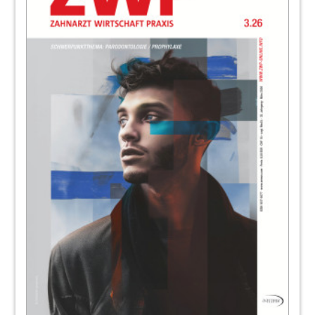
Redaktion
96
Floride Karies: Einfarbige
Schichtrestauration im Frontzahnbereich
Dr. Clarence Tam
97
Dürr Dental Mercy Schips
101
Ultradent Products
102
Parodontalschienen aus Glasfaserband
Dr. med. dent. Giacomo Derchi
103
EMS Electro Medical Systems GmbH