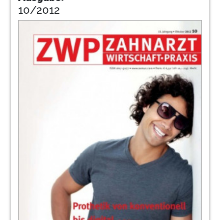
10/2012
Christin Bunn
130
Inserentenverzeichnis/ Impressum
Redaktion
131
DGKZ