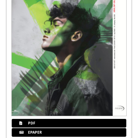
41
InteraDent Zahntechnik GmbH
42
Finanz-Tipp: Das Inflationstrauma
Wolfgang Spang
43
dental bauer GmbH & Co. KG 1
44
Fokus: Zahnmedizin
Redaktion
48
Neue Tendenzen - Auswirkungen auf die
Zahnarztpraxis in der Hygiene
Dr. Hendrik Schlegel
54
Die neuen Regelungen der KRINKO, RKI
PDF
und BfArM (Teil 1)
EPAPER
Iris Wälter-Bergob