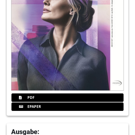
16
Synergieeffekte zwischen QM und
Corporate Design
Rabea Hahn
19
NSK Europe GmbH
20
Anzahl der Zugriffe -
Patientenbewertungen im Internet (Teil
7)auf Praxiswebseite erhöhen
Paula Hesse, M.A.
21
Centrix Inc.
PDF
EPAPER
24
Gefährliches Ungleichgewicht
Yvonne Haßlinger
Ausgabe: