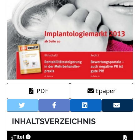
PDF
Epaper
INHALTSVERZEICHNIS
1
Titel