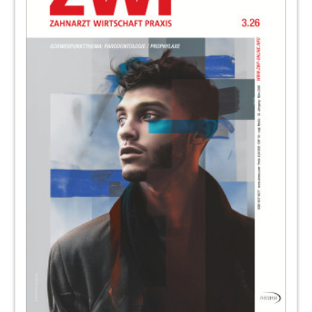
Redaktion
80
Durchdachtes Fortbildungskonzept für
Mini-Implantate
Olivia Besten
84
Produkte
Redaktion
91
Prime Consulting GmbH
92
Konventionelle und Laser-
Füllungstherapie in der Praxis
Zahnärztin Jeannette Deumer, M.Sc. Lasers in
Dentistry
93
BRITEDENT GmbH