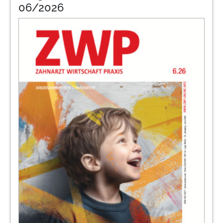
27
MULTIDENT Dental GmbH
06/2026
28
Bewertungsportale – auch negative PR ist
gute PR!
Guido Kraus
29
InteraDent Zahntechnik GmbH
32
Fragen und Antworten: Psychische
Klassifikationssysteme
Dr. Lea Höfel
34
Sirona - The Dental Company
36
Abrechnungs-Tipp: Analogziffer – Richtig
gebildet ist halb gewonnen!
Martina Erwart