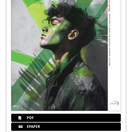
43
Shofu Dental GmbH
44
Finanz-Tipp: Was erwartet Sie 2013?
Wolfgang Spang
46
Fokus: Zahnmedizin
Redaktion
50
Horizontale Alveolarkammaugmentation:
Piezoelektrisches Bone Splitting und
Implantation
Dr. med. dent. Renzo Bassetti, Dr. med. dent.
Mario Bassetti, Prof. Dr. med. dent. Regina
Mericske-Stern, Priv.-Doz. Dr. med. dent. Norbert
Enkling
51
Dentegris Deutschland GmbH
PDF
EPAPER