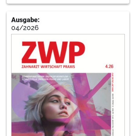
56
Individuelle Abutments im
Seitenzahnbereich
Dr. med. dent. Sven Rinke, M.Sc., M.Sc., Paul
Ausgabe:
Görlach
04/2026
57
SICAT GmbH & Co. KG
61
Argon Dental
62
Rotierende chirurgische Instrumente:
Minimalinvasive alveoläre
Knochenaugmentation
Dr. med. dent. Stefan Neumeyer, Dr. med. dent.
Martin Popp
63
DVD im Online-Shop