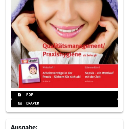
104
ZFA – Beruf mit Aussicht, Karriere durch
Qualifikation!
Klaus Schenkmann
106
Fokus: Dentalwelt
Redaktion
108
Führungswechsel - Zukunft gesichert
Lutz V. Hiller, Christin Bunn
111
Zahnersatz mal anders
Christin Bunn
112
Ein starkes Team für die
Implantatprothetik
PDF
Carolin Gersin
EPAPER
114
Inserentenverzeichnis/ Impressum
Redaktion
Ausgabe: