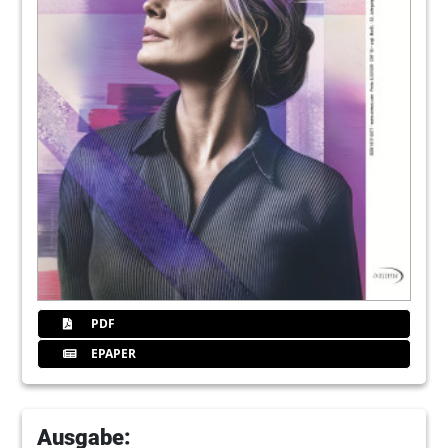
19
KaVo Dental GmbH
21
3M Deutschland GmbH
22
Ein funktionierendes QM-System ist von
großem Nutzen
Yvonne Haßlinger
24
Praxismarketing 2013 intelligent planen:
Patientenbewertungen im Internet (Teil 8)
PDF
Paula Hesse, M. A., Jens I. Wagner
EPAPER
25
Centrix Inc.
Ausgabe: