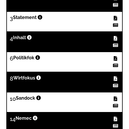
3
Statement
4
Inhalt
6
Politikfok
8
Wirtfokus
10
Sandock
14
Nemec