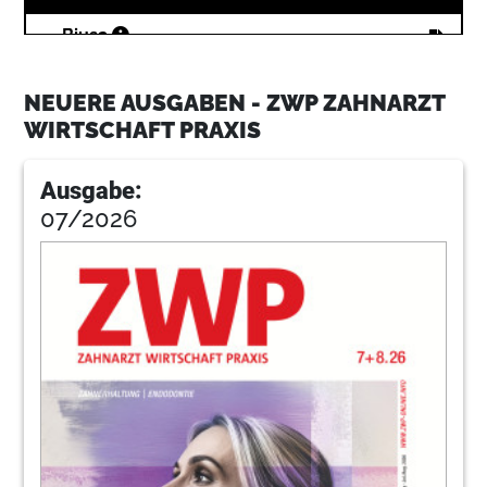
20
Bius2
NEUERE AUSGABEN - ZWP ZAHNARZT
22
Bischoff
WIRTSCHAFT PRAXIS
Ausgabe:
26
Lt2
07/2026
30
Fer
32
Advisast
34
Biusgoz