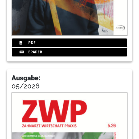
74
Discus
78
Ring
PDF
80
Abel
EPAPER
81
Zmprodukte
Ausgabe:
05/2026
88
Nsel
92
Sellmann
98
Acteon