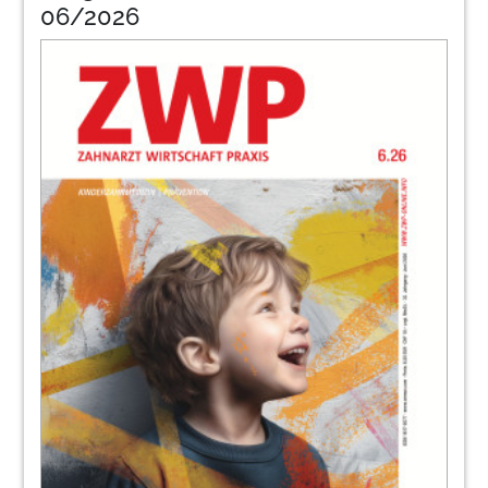
06/2026
46
Privatpatien
50
Klein
56
Nid
60
Advision
64
Moschel
68
Nolte