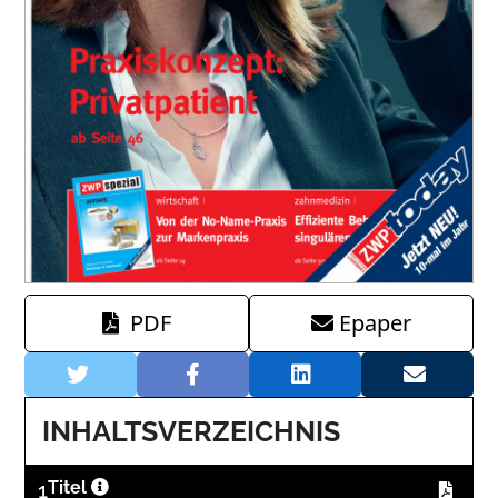
PDF
Epaper
INHALTSVERZEICHNIS
1
Titel