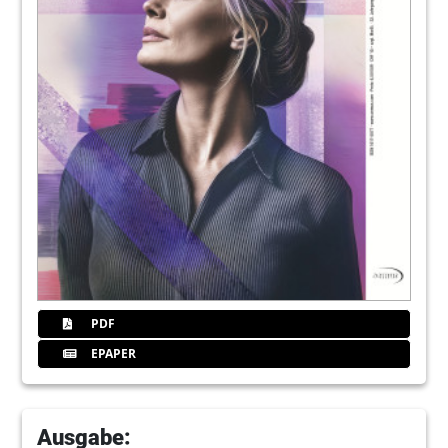
35
Titel
36
Brodskiuihde
37
Mgv
38
Interadent
39
Silbercard
PDF
EPAPER
40
Fmgantrag
41
Zmfokus
Ausgabe: