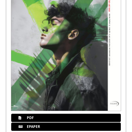
100
Abolservice0
102
Dwfokus
104
Vanhallintv
106
Finanzfokus
108
Pankow
PDF
110
Tanzen
EPAPER