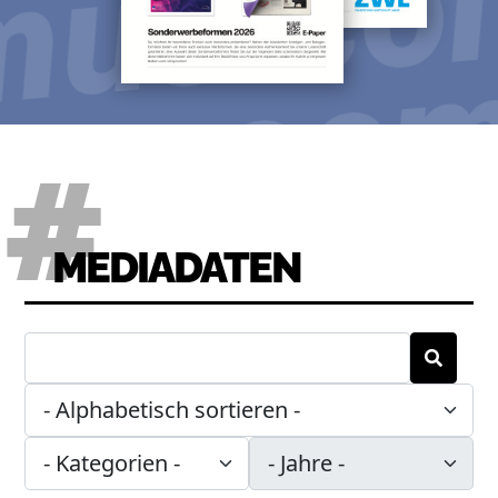
us.co
oe
com
MEDIADATEN