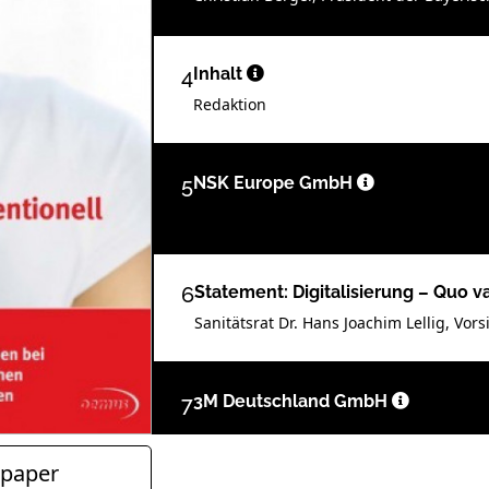
4
Inhalt
Redaktion
5
NSK Europe GmbH
6
Statement: Digitalisierung – Quo v
Sanitätsrat Dr. Hans Joachim Lellig, Vo
7
3M Deutschland GmbH
paper