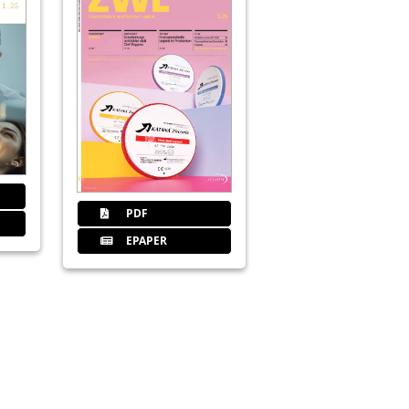
32
Actio und Reactio – wer nicht wag
Kristin Jahn
35
GC Germany GmbH
36
Ihre Praxis kommuniziert – hören
PDF
Kirsten Gregus
EPAPER
38
Recht: MVZ als Alternative zu Ju
Anna Stenger
39
Dürr Dental AG