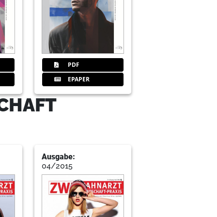
rechnungsStelle Büdingen GmbH
PDF
EPAPER
iere ich mich?
SCHAFT
n bei Google?
Ausgabe:
04/2015
ng-Behandlungen fördern Umsatz und Image