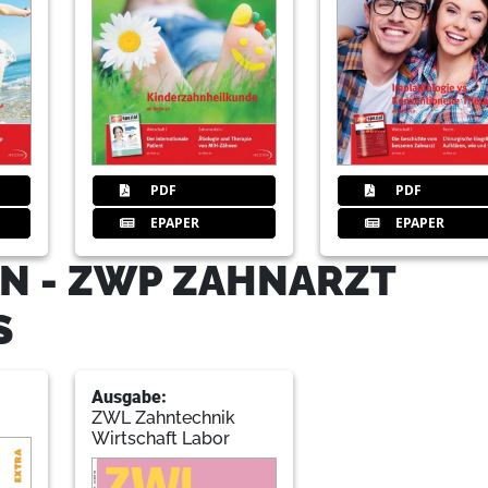
26
Negativen Bewertungen strukturi
Jens I. Wagner
27
BEGO Implant Systems GmbH & 
PDF
PDF
EPAPER
EPAPER
N - ZWP ZAHNARZT
29
Gebr. Brasseler GmbH & Co. KG
S
30
Praxismanagementsoftware: Effiz
Ausgabe:
ZWL Zahntechnik
Claudia Hytrek
Wirtschaft Labor