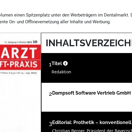
volumen einen Spitzenplatz unter den Werbeträgern im Dentalmarkt.
nte On- und Offlinevernetzung aller Inhalte und Werbung.
INHALTSVERZEICH
1
Titel
Redaktion
2
Dampsoft Software Vertrieb GmbH
3
Editorial: Prothetik – konventionell
Christian Berger, Präsident der Bayer