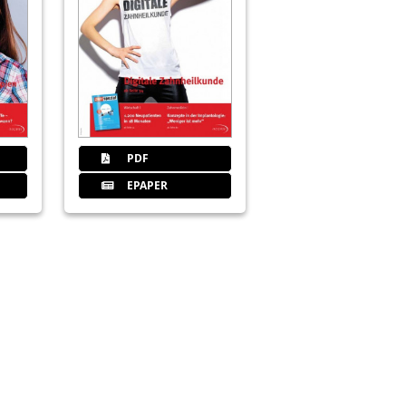
ert begegnen (Teil 1)
Co. KG
PDF
EPAPER
ienz statt Chaos