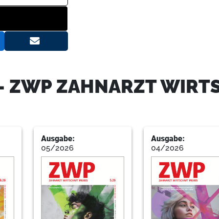
8
Fokus: Wirtschaft
Redaktion
11
KaVo Dental GmbH
- ZWP ZAHNARZT WIRT
12
Wirtschaft: Betriebsunterbrechu
Oliver Frielingsdorf
Ausgabe:
Ausgabe:
05/2026
04/2026
15
NSK Europe GmbH
16
Erfolgreiche Werbekommunikation 
Erfolg