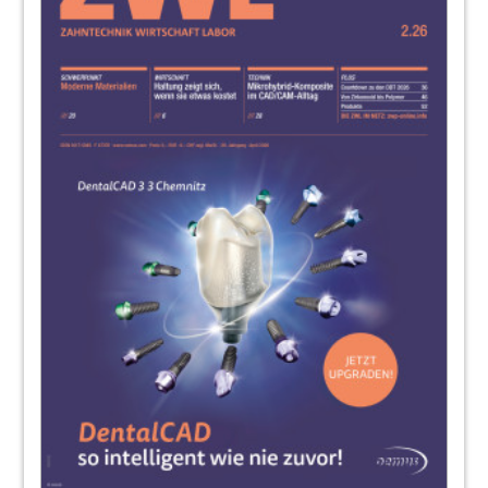
45
Digital durchstarten mit dem Jahrbuch
Digitale Dentale Technologien ’25/’26
Redaktion
46
Zirkonoxid³: Die Menschen hinter der
Formel – Zwei Unternehmen, eine Vision:
Das Zirkonoxid-Valley in Ostwestfalen-
Lippe
Annett Kieschnick
48
Produkte
Redaktion
54
25 Jahre Innovation, Präzision und
Leidenschaft für die Zahntechnik
Redaktion