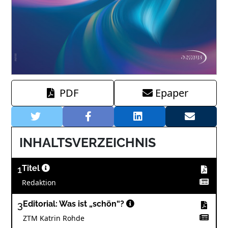
PDF
Epaper
INHALTSVERZEICHNIS
1
Titel
Redaktion
3
Editorial: Was ist „schön“?
ZTM Katrin Rohde