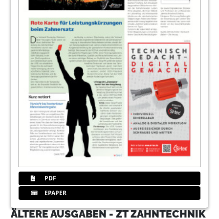
Redaktion
17
GC Europe N.V.
18
Zukunftsdialog der Zahntechnik in
Dortmund
Redaktion
19
Sharing is caring: Dentale Schreibtalente
gesucht!
20
Markt
Redaktion
PDF
EPAPER
ÄLTERE AUSGABEN - ZT ZAHNTECHNIK