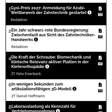
1
Gysi-Preis 2027: Anmeldung für Azubi-
Wettbewerb der Zahntechnik gestartet
Redaktion
2
Ein Jahr schwarz-rote Bundesregierung:
Zwischenfazit aus Sicht des Zahntechniker-
Handwerks
Redaktion
4
Die Kraft der Schraube: Biomechanik und
klinische Relevanz aktiver Platten in der
Kieferorthopädie
ZT Felix Eiserbeck
6
In wenigen Sekunden zum
artikulationsfähigen 3D-Modell
ZT Daniel Hoffmann
8
Laborauslastung als Kennzahl für
Vertriebsmassnahmen