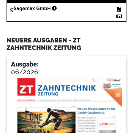
9
Sagemax GmbH
10
„Innovation is in our DNA“: DGSHAPE
VISION lud nach Barcelona
NEUERE AUSGABEN - ZT
Kerstin Oesterreich
ZAHNTECHNIK ZEITUNG
11
DT&SHOP connect: Erfolgreicher zweiter
DIGITAL DAY
Ausgabe:
Redaktion
06/2026
12
Warum ist Klarheit so wichtig für effektive
Vertriebsmassnahmen?
Claudia Huhn
14
Azubi ade? Über die Zukunftsfähigkeit des
Berufszweigs Zahntechnik (Teil 1)
Steffen M. Schumacher