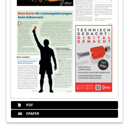
17
Immer einen Schritt voraus – ZWP online
präsentiert sich pünktlich zur IDS im neuen
Look
18
Wie sieht ein sinnvolles Chancen- und
Risikomanagement im Vertrieb des
Dentallabors aus?
Claudia Huhn
19
Online-Tool: Schnelle Hilfe nach
Cyberangriffen
Redaktion
20
Interview: „Ich habe an mich und meine
Berufserfahrung geglaubt“
Alexandra Hartmann im Gespräch nit ZTM
Monika Nohe
PDF
EPAPER
21
Markt
Redaktion