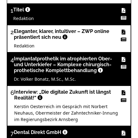
1
Titel
Redaktion
2
Eleganter, klarer, intuitiver – ZWP online
präsentiert sich neu
Redaktion
4
Implantatprothetik im atrophierten Ober-
und Unterkiefer – Komplexe chirurgisch-
prothetische Komplettbehandlung
Dr. Volker Bonatz, M.Sc., M.Sc.
6
Interview: „Die digitale Zukunft ist längst
Realität!“
Kerstin Oesterreich im Gespräch mit Norbert
Neuhaus, Obermeister der Zahntechniker-Innung
im Regierungsbezirk Arnsberg
7
Dental Direkt GmbH