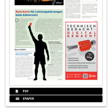
24
Service
Redaktion
28
Service
Redaktion
32
NSK Europe GmbH
PDF
EPAPER