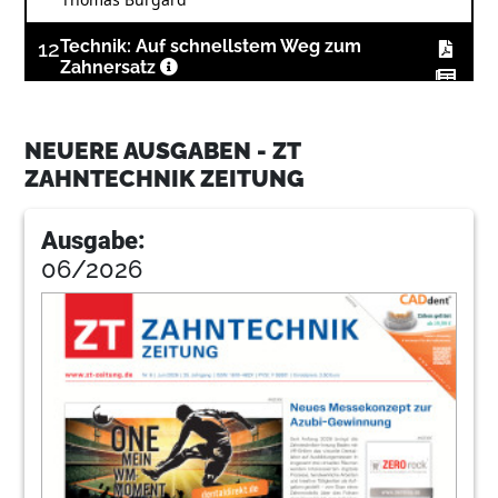
12
Technik: Auf schnellstem Weg zum
Zahnersatz
Wolfgang Klingauf
13
Technik: Monolithische Restaurationen aus
NEUERE AUSGABEN - ZT
Lava™ Zirkonoxid
ZAHNTECHNIK ZEITUNG
Benjamin Bittner
Ausgabe:
14
Produkte
06/2026
Redaktion
19
Dentaurum GmbH & Co. KG
22
Service
Redaktion
23
Praxisdesign