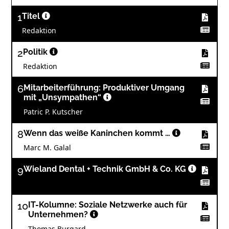
1
Titel
Redaktion
2
Politik
Redaktion
6
Mitarbeiterführung: Produktiver Umgang
mit „Unsympathen“
Patric P. Kutscher
8
Wenn das weiße Kaninchen kommt …
Marc M. Galal
9
Wieland Dental + Technik GmbH & Co. KG
10
IT-Kolumne: Soziale Netzwerke auch für
Unternehmen?
Thomas Burgard