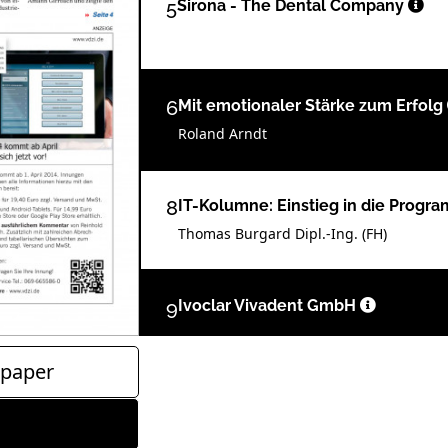
5
Sirona - The Dental Company
6
Mit emotionaler Stärke zum Erfolg
Roland Arndt
8
IT-Kolumne: Einstieg in die Progr
Thomas Burgard Dipl.-Ing. (FH)
9
Ivoclar Vivadent GmbH
paper
10
Ein Weg zur Ästhetik
Oliver Brix und Dr. Sergey Chikunov