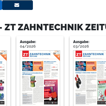
13
Produkte
Redaktion
- ZT ZAHNTECHNIK ZEI
17
Interview: „Zusammenarbeit von Z
Ausgabe:
Ausgabe:
notwendig“
04/2026
03/2026
ZTM Gerhard Stachulla im Gespräch
18
Service
Redaktion
19
Dentale Technologie im Dienste 
Redaktion