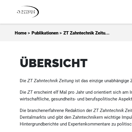
Zum Inhalt springen
Home
>
Publikationen
>
ZT Zahntechnik Zeitu...
ÜBERSICHT
Die
ZT Zahntechnik Zeitung
ist das einzige unabhängige 
Die
ZT
erscheint elf Mal pro Jahr und orientiert sich am 
wirtschaftliche, gesundheits- und berufspolitische Aspek
Die branchenerfahrene Redaktion der
ZT Zahntechnik Zei
Dentalmarkts und gibt den Zahntechnikern wichtige Impul
Hintergrundberichte und Expertenkommentare zu politisch