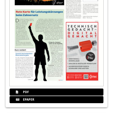
18
Kongress ZUKUNFT HANDWERK 2025
20
Kosteneffiziente Herstellung von 3D-
Druck-Modellen
ZT Nis Rehfeldt
21
Markt
Redaktion
PDF
EPAPER