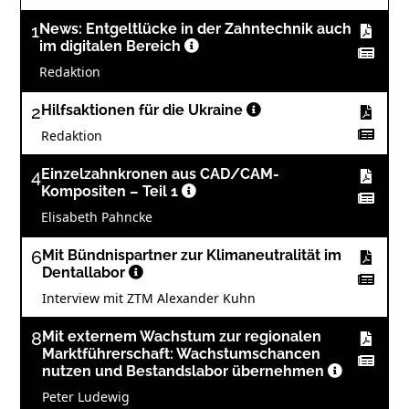
1
News: Entgeltlücke in der Zahntechnik auch
im digitalen Bereich
Redaktion
2
Hilfsaktionen für die Ukraine
Redaktion
4
Einzelzahnkronen aus CAD/CAM-
Kompositen – Teil 1
Elisabeth Pahncke
6
Mit Bündnispartner zur Klimaneutralität im
Dentallabor
Interview mit ZTM Alexander Kuhn
8
Mit externem Wachstum zur regionalen
Marktführerschaft: Wachstumschancen
nutzen und Bestandslabor übernehmen
Peter Ludewig