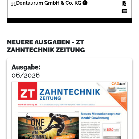
11
Dentaurum GmbH & Co. KG
14
Produkte
Redaktion
NEUERE AUSGABEN - ZT
17
Service
ZAHNTECHNIK ZEITUNG
Redaktion
Ausgabe:
24
Zirkonzahn GmbH
06/2026