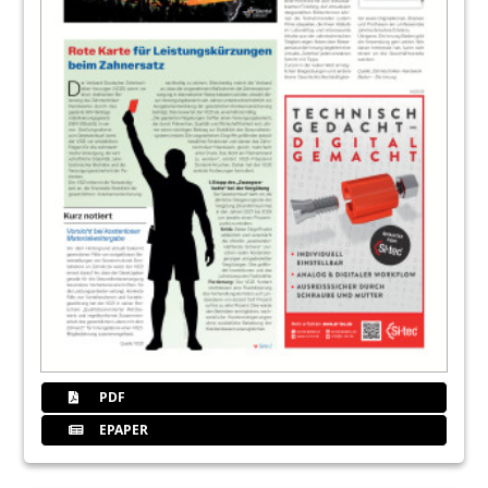
20
Service
Redaktion
21
Symposium Digitale Dentale Technologien
in der Implantatprothetik
PDF
EPAPER