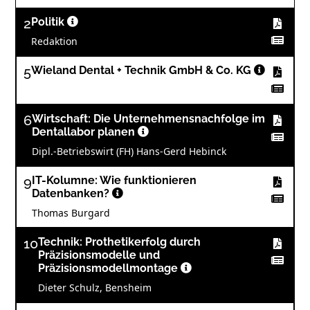
2
Politik
Redaktion
5
Wieland Dental + Technik GmbH & Co. KG
6
Wirtschaft: Die Unternehmensnachfolge im
Dentallabor planen
Dipl.-Betriebswirt (FH) Hans-Gerd Hebinck
9
IT-Kolumne: Wie funktionieren
Datenbanken?
Thomas Burgard
10
Technik: Prothetikerfolg durch
Präzisionsmodelle und
Präzisionsmodellmontage
Dieter Schulz, Bensheim