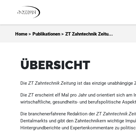
Zum Inhalt springen
Home
>
Publikationen
>
ZT Zahntechnik Zeitu...
ÜBERSICHT
Die
ZT Zahntechnik Zeitung
ist das einzige unabhängige 
Die
ZT
erscheint elf Mal pro Jahr und orientiert sich am 
wirtschaftliche, gesundheits- und berufspolitische Aspek
Die branchenerfahrene Redaktion der
ZT Zahntechnik Zei
Dentalmarkts und gibt den Zahntechnikern wichtige Impul
Hintergrundberichte und Expertenkommentare zu politisch