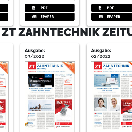
PDF
PDF
18
Einfache Wege zur ästhetischen
EPAPER
EPAPER
Redaktion
- ZT ZAHNTECHNIK ZEI
20
Markt
Ausgabe:
Ausgabe:
Redaktion
03/2022
02/2022
21
Mehrwert durch individuelles Eq
Redaktion
22
Markt
Redaktion