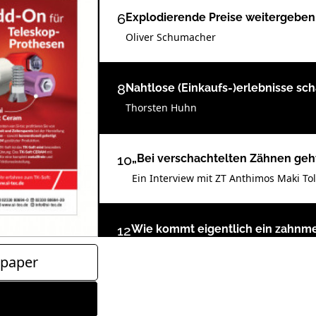
6
Explodierende Preise weitergeben
Oliver Schumacher
8
Nahtlose (Einkaufs-)erlebnisse sc
Thorsten Huhn
10
„Bei verschachtelten Zähnen geht
Ein Interview mit ZT Anthimos Maki To
12
Wie kommt eigentlich ein zahnme
ZTM Thomas Pohland.
paper
13
Straumann Group Deutschland