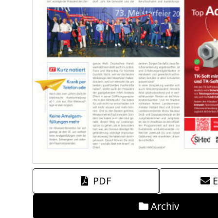
PDF
E
Archiv