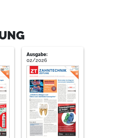
TUNG
Ausgabe:
manager
02/2026
eutschlandweit einziger Fortbildungskurs
niker
mer-Tour