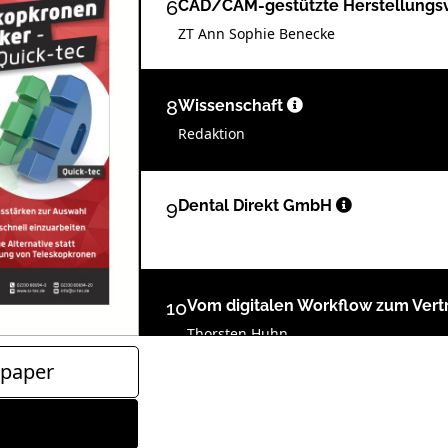
6
CAD/CAM-gestützte Herstellungsv
ZT Ann Sophie Benecke
8
Wissenschaft
Redaktion
9
Dental Direkt GmbH
10
Vom digitalen Workflow zum Ver
Thorsten Huhn
paper
12
Wie kultivierte Angst die Zuversi
Oliver Schumacher