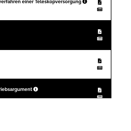
erfahren einer Teleskopversorgung
triebsargument
cht und den Erfolg im Labor verhindert