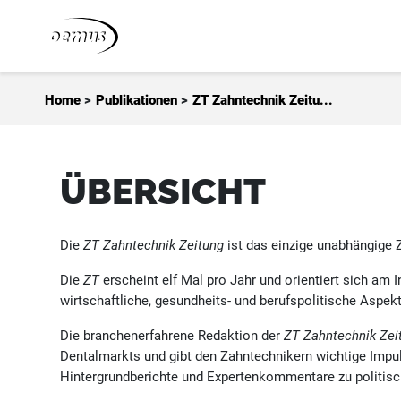
Zum Inhalt springen
Home
>
Publikationen
>
ZT Zahntechnik Zeitu...
ÜBERSICHT
Die
ZT Zahntechnik Zeitung
ist das einzige unabhängige 
Die
ZT
erscheint elf Mal pro Jahr und orientiert sich am 
wirtschaftliche, gesundheits- und berufspolitische Aspek
Die branchenerfahrene Redaktion der
ZT Zahntechnik Zei
Dentalmarkts und gibt den Zahntechnikern wichtige Impul
Hintergrundberichte und Expertenkommentare zu politisch