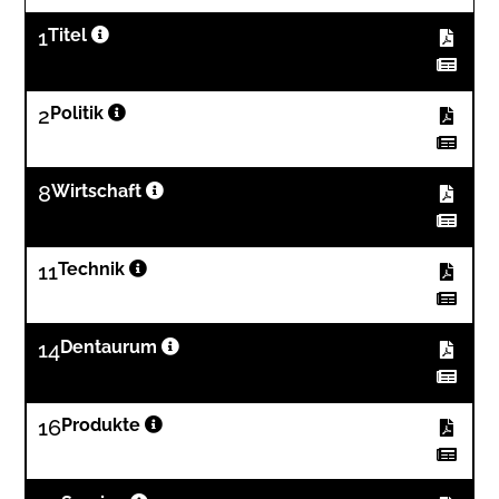
1
Titel
2
Politik
8
Wirtschaft
11
Technik
14
Dentaurum
16
Produkte