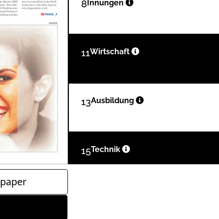
8
Innungen
11
Wirtschaft
13
Ausbildung
15
Technik
paper
18
Produkte