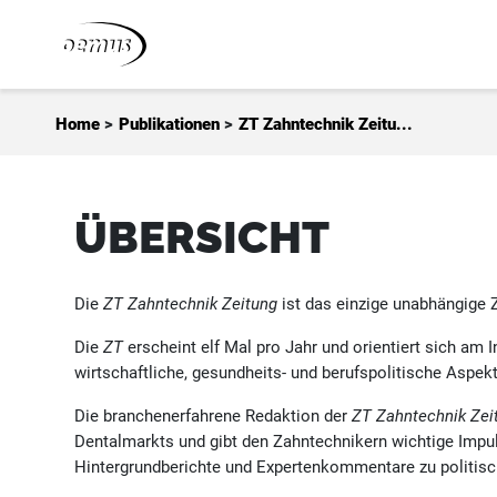
Zum Inhalt springen
Home
>
Publikationen
>
ZT Zahntechnik Zeitu...
ÜBERSICHT
Die
ZT Zahntechnik Zeitung
ist das einzige unabhängige 
Die
ZT
erscheint elf Mal pro Jahr und orientiert sich am 
wirtschaftliche, gesundheits- und berufspolitische Aspek
Die branchenerfahrene Redaktion der
ZT Zahntechnik Zei
Dentalmarkts und gibt den Zahntechnikern wichtige Impul
Hintergrundberichte und Expertenkommentare zu politisch