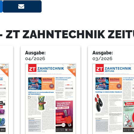
14
Mit Spannung erwartetes Event r
Redaktion
- ZT ZAHNTECHNIK ZEI
15
VOCO GmbH
Ausgabe:
Ausgabe:
04/2026
03/2026
16
Events
Redaktion
20
Markt
Redaktion