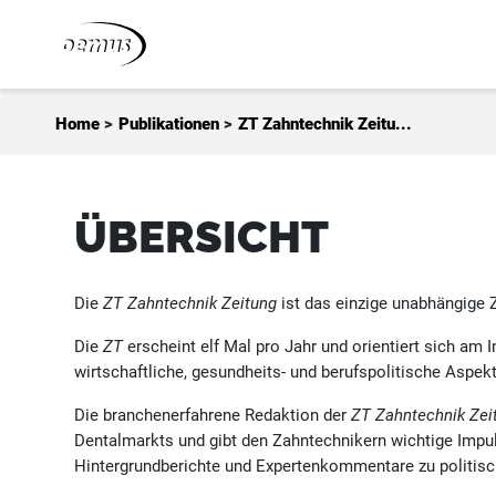
Zum Inhalt springen
Home
>
Publikationen
>
ZT Zahntechnik Zeitu...
ÜBERSICHT
Die
ZT Zahntechnik Zeitung
ist das einzige unabhängige 
Die
ZT
erscheint elf Mal pro Jahr und orientiert sich am 
wirtschaftliche, gesundheits- und berufspolitische Aspek
Die branchenerfahrene Redaktion der
ZT Zahntechnik Zei
Dentalmarkts und gibt den Zahntechnikern wichtige Impul
Hintergrundberichte und Expertenkommentare zu politisch