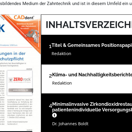
sbildendes Medium der Zahntechnik und ist in diesem Umfeld ein un
INHALTSVERZEICH
1
Titel & Gemeinsames Positionspap
Redaktion
2
Klima- und Nachhaltigkeitsberich
Redaktion
4
Minimalinvasive Zirkondioxidrestau
patientenindividuelle Versorgungsko
Dr. Johannes Boldt