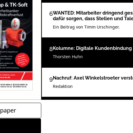
6
WANTED: Mitarbeiter dringend ges
dafür sorgen, dass Stellen und Ta
Ein Beitrag von Timm Urschinger.
8
Kolumne: Digitale Kundenbindung 
Thorsten Huhn
9
Nachruf: Axel Winkelstroeter vers
Redaktion
12
Fokus auf die ganzheitliche Zahn
paper
Redaktion