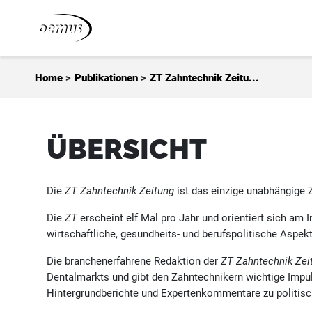
Zum Inhalt springen
Home
>
Publikationen
>
ZT Zahntechnik Zeitu...
ÜBERSICHT
Die
ZT Zahntechnik Zeitung
ist das einzige unabhängige 
Die
ZT
erscheint elf Mal pro Jahr und orientiert sich am 
wirtschaftliche, gesundheits- und berufspolitische Aspek
Die branchenerfahrene Redaktion der
ZT Zahntechnik Zei
Dentalmarkts und gibt den Zahntechnikern wichtige Impul
Hintergrundberichte und Expertenkommentare zu politisch