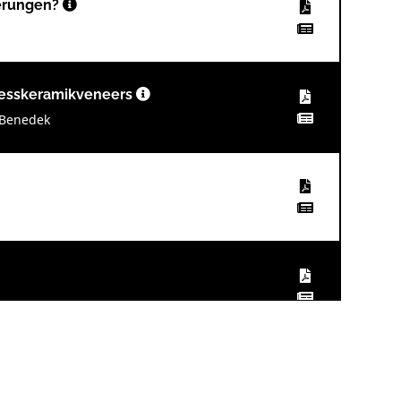
ierungen?
resskeramikveneers
i Benedek