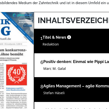
sbildendes Medium der Zahntechnik und ist in diesem Umfeld ein un
INHALTSVERZEICH
1
Titel & News
Redaktion
6
Positiv denken: Einmal wie Pippi L
Marc M. Galal
8
Agiles Management – agile Komm
Stefan Häseli