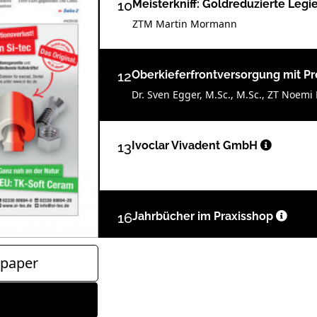
10
Meisterkniff: Goldreduzierte Leg
ZTM Martin Mormann
12
Oberkieferfrontversorgung mit P
Dr. Sven Egger, M.Sc., M.Sc., ZT Noem
13
Ivoclar Vivadent GmbH
16
Jahrbücher im Praxisshop
paper
17
Produkte
Redaktion