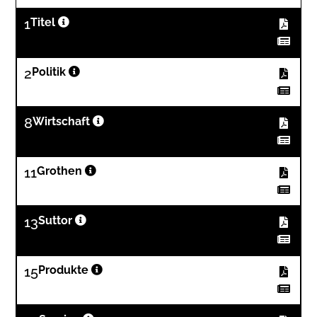
1
Titel
2
Politik
8
Wirtschaft
11
Grothen
13
Suttor
15
Produkte