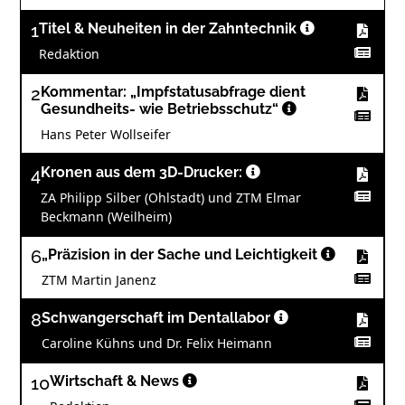
1
Titel & Neuheiten in der Zahntechnik
Redaktion
2
Kommentar: „Impfstatusabfrage dient
Gesundheits- wie Betriebsschutz“
Hans Peter Wollseifer
4
Kronen aus dem 3D-Drucker:
ZA Philipp Silber (Ohlstadt) und ZTM Elmar
Beckmann (Weilheim)
6
„Präzision in der Sache und Leichtigkeit
ZTM Martin Janenz
8
Schwangerschaft im Dentallabor
Caroline Kühns und Dr. Felix Heimann
10
Wirtschaft & News