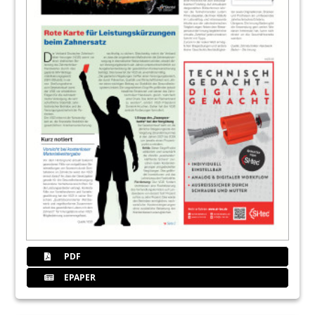
23
Service: Silbernes Jubiläum
Redaktion
PDF
EPAPER