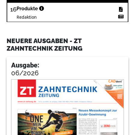
16
Produkte
Redaktion
19
Service: Meisterliche Rundschau mit dem
Blick nach Nord, Süd, Ost und West
NEUERE AUSGABEN - ZT
Redaktion
ZAHNTECHNIK ZEITUNG
Ausgabe:
06/2026