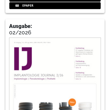
71
InteraDent Zahntechnik GmbH
EPAPER
72
Interview: Die Entwicklung einer cleveren
Ausgabe:
-Verbindung für Implantatprothesen
02/2026
Dr. Thomas Jehle und ZTM Otmar Siegele im
Gespräch
74
Markt: Vertrauen in die eigenen Produkte
Redaktion
76
News
Redaktion
80
Größte IDS aller Zeiten in Köln: -
Besucher-, Aussteller- und -
Flächenzuwachs
Redaktion