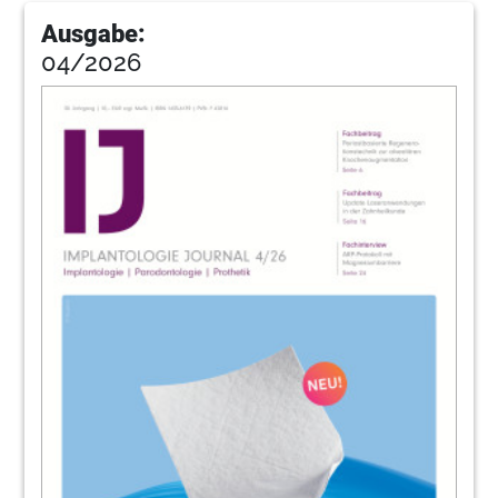
Prof. Dr. Constantin von See
Ausgabe:
31
Implant Direct Europe AG
04/2026
33
Phibo Deutschland GmbH
34
Workflow digitale in reale Welt – ein
Fallbericht
Univ.-Prof. Dr. Martin Lorenzoni, Dr. Kerstin
Theisen, ZTM Rudolf Hrdina
40
Angulierte Schraubenzugänge bei
Implantat-Suprastrukturen
Dr. Steffen Kistler, Stephan Adler, Dr. Frank
Kistler, Priv.-Doz. Dr. Jörg Neugebauer
41
Acteon Germany GmbH