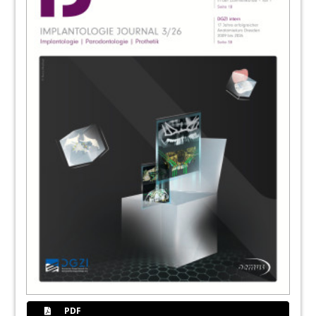
54
Markt
Redaktion
57
Henry Schein Dental Deutschland GmbH
63
Dentegris Deutschland GmbH
64
Interview: „Diesen Trend darf man nicht
verschlafen“
Jürgen Isbaner und Georg Isbaner im Gespräch
mit Dr. Nina Chuchracky
68
„Das ist ein tolles Ergebnis für die
Implantate“
Dr. Aneta Pecanov-Schröder im Gespräch mit
Prof. Dr. Gerhard Wahl
PDF