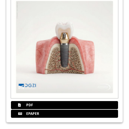
17
BEGO Implant Systems GmbH & Co. KG
19
Nobel Biocare Deutschland GmbH
22
Parodontalbehandlung oder lieber
Implantate?
Prof. Dr. Astrid Brauner
23
KaVo Dental GmbH
25
Sirona - The Dental Company
PDF
EPAPER
28
Bionische Anforderungen an das
Implantatdesign moderner Systeme