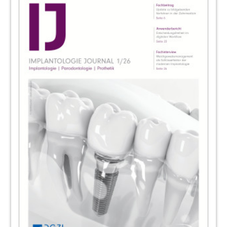
Redaktion
95
Webinar: Biomechanische Grundlagen der
Knochenbeanspruchung in der
Implantologie
Prof. Dr.-Ing. Matthias Flach
96
Abrechnung: Chirurgische vs. subgingivale
-nichtchirurgische PA-Therapie
Dr. Dr. Alexander Raff
97
ABO Service
98
Kongresse, Kurse und Symposien/
Impressum
Redaktion
99
MIS Implants Technologies GmbH