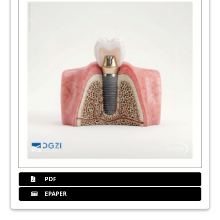
Dr. med. dent. Arnd Lohmann, M.Sc.
29
Dentalpoint AG
30
Marktübersicht: Membranen in der
Zahnmedizin
Jürgen Isbaner
31
Geistlich Biomaterials
Vertriebsgesellschaft mbH
32
Marktübersicht: Membranen
Redaktion
34
Die DGZI stellt sich vor
PDF
Redaktion
EPAPER
36
BdZA kooperiert mit der Deutsche
Gesellschaft für Zahnärztliche