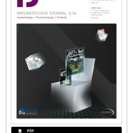
58
Verstehen – Üben – Anwenden
Franziska Medhin
60
40 Jahre ITI in Deutschland
Dr. Georg Bach
65
CAMLOG Vertriebs GmbH
66
News
Redaktion
68
Events
Redaktion
69
CME Bereich auf ZWP-online
PDF