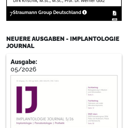
Dirk Krischik, M.Sc., M.Sc., Prof. Dr. Werner Götz
7
Straumann Group Deutschland
13
Dentsply Sirona
NEUERE AUSGABEN - IMPLANTOLOGIE
JOURNAL
18
Sofortimplantat mit Sofortversorgung bei
hoher Lachlinie
Ausgabe:
Dr. med. Bert Eger
05/2026
21
ePractice32: Live Interactive Training mit
der Dentory Box
23
Septodont GmbH
24
Augmentation des Hart- und
Weichgewebes mit 3D-Planung